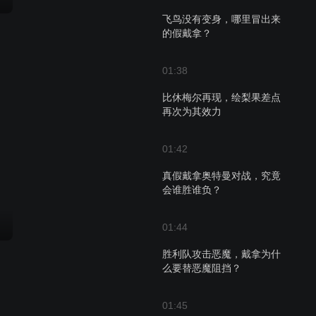
飞鸟没有变身，哪里冒出来
的假戴拿？
01:38
比休梅尔再现，绘梨果差点
再次为其效力
01:42
真假戴拿奥特曼对战，究竟
会谁胜谁负？
01:44
胜利队攻击恶魔，戴拿为什
么要替恶魔阻挡？
01:45