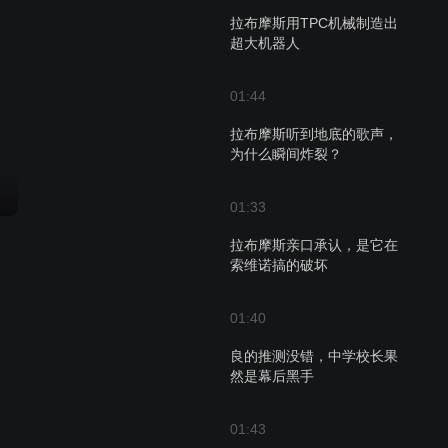
拉布摩斯用TPC机械制造出
超大机器人
01:44
拉布摩斯听到地底的歌声，
为什么瞬间炸裂？
01:33
拉布摩斯亲口承认，是它在
索维诺搞的破坏
01:40
良的推测没错，中学校长果
然是幕后黑手
01:43