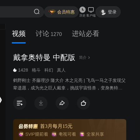
会员特惠
登录
历史
客户端
视频
讨论
进站必看
1270
戴拿奥特曼 中配版
简介
1428
格斗
科幻
真人
鹤野刚士 齐藤理沙 隆大介 木之元亮 | 飞鸟一马之子发现父
辈遗愿，成为光之巨人戴拿，挑战宇宙怪兽，变身奥特曼
守护地球。
首3月每月15元