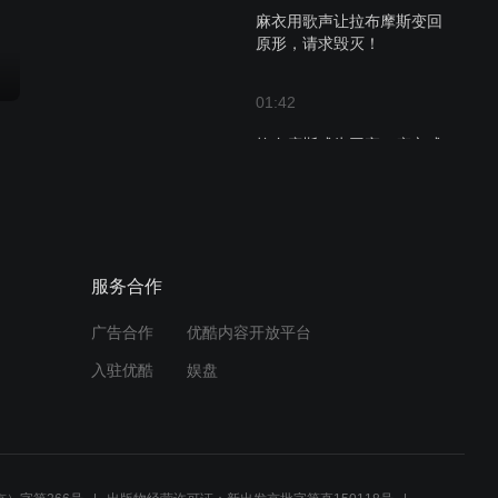
麻衣用歌声让拉布摩斯变回
原形，请求毁灭！
01:42
拉布摩斯成为团宠，麻衣成
年龄最大的迷妹了
01:45
外星人对麻衣格外温柔，是
服务合作
不是有什么目的？
广告合作
优酷内容开放平台
01:40
入驻优酷
娱盘
博士复原青铜镜，释放出怪
兽摩志
01:43