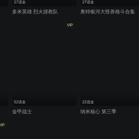
27话全
27话全
多米英雄 烈火拯救队
奥特银河大怪兽格斗合集
VIP
52话全
22话全
金甲战士
纳米核心 第三季
VIP