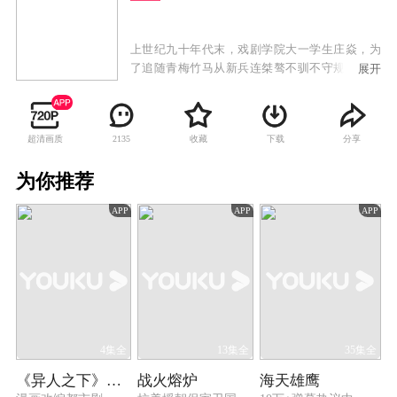
上世纪九十年代末，戏剧学院大一学生庄焱，为
了追随青梅竹马从新兵连桀骜不驯不守规矩的典
展开
范，到为了兄弟情谊报名参加狼牙集训，再到残
酷疲惫的层层“除锈”选拔训练，并最终和老炮、
强子、耿继辉、史大凡、邓振华等人一起，成为
超清画质
收藏
下载
分享
2135
了每年从几十万陆军中挑出的六名新锐，组成狼
牙特种大队孤狼特别突击队，庄焱从一个穿着军
为你推荐
装的艺术青年，而逐渐触摸到军人的灵魂，并逐
渐爱上了中国陆军。他和孤狼特别突击队的队员
APP
APP
APP
们一起，同生共死，在各种实战演习中屡建奇
功。在一次赴边境配合武警侦察剿灭贩毒武装的
战斗中，一举清除了盘踞在祖国西南边境的毒
瘤。
4集全
13集全
35集全
《异人之下》回顾特辑
战火熔炉
海天雄鹰