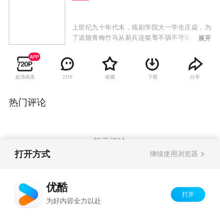
上世纪九十年代末，戏剧学院大一学生庄焱，为
了追随青梅竹马从新兵连桀骜不驯不守规矩的典
展开
范，到为了兄弟情谊报名参加狼牙集训，再到残
酷疲惫的层层“除锈”选拔训练，并最终和老炮、
强子、耿继辉、史大凡、邓振华等人一起，成为
超清画质
收藏
下载
分享
2319
了每年从几十万陆军中挑出的六名新锐，组成狼
牙特种大队孤狼特别突击队，庄焱从一个穿着军
装的艺术青年，而逐渐触摸到军人的灵魂，并逐
热门评论
渐爱上了中国陆军。他和孤狼特别突击队的队员
们一起，同生共死，在各种实战演习中屡建奇
功。在一次赴边境配合武警侦察剿灭贩毒武装的
战斗中，一举清除了盘踞在祖国西南边境的毒
暂无评论
瘤。
打开方式
继续使用浏览器
Copyright©
2026
优酷 youku.com
版权所有
优酷
京ICP备06050721号-1
打开
为好内容全力以赴