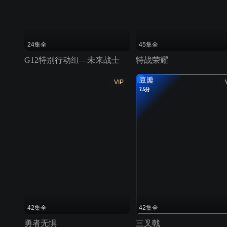
24集全
45集全
G12特别行动组—未来战士
特战荣耀
豆瓣
VIP
7.5分
42集全
42集全
勇者无惧
三叉戟