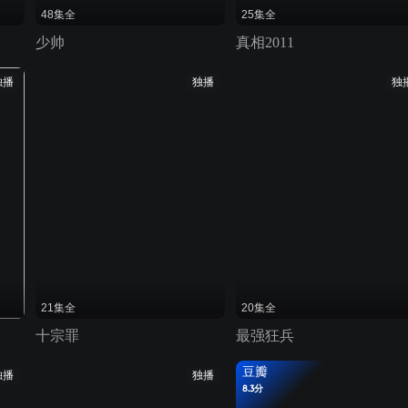
48集全
25集全
少帅
真相2011
独播
独播
独
21集全
20集全
十宗罪
最强狂兵
豆瓣
独播
独播
8.3分