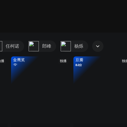
任柯诺
郎峰
杨烁
金鹰奖
豆瓣
独播
独播
独
8.0分