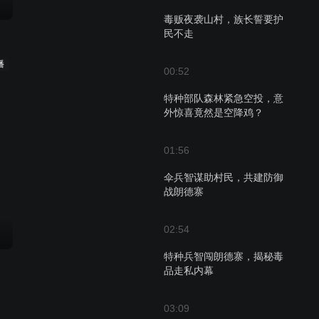
毒贩夜袭山村，族长誓要护
民不走
播
00:52
特种部队森林紧急空投，意
外惊喜竟然是空降鸡？
01:56
伞兵智谋助村民，共建防御
战朗德寨
02:54
特种兵智闯朗德寨，揭秘毒
品走私内幕
03:09