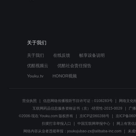
关于我们
关于我们
在线反馈
帧享设备说明
优酷视频云
优酷社会责任报告
Youku.tv
HONOR视频
营业执照
信息网络传播视听节目许可证：0108283号
网络文化经
互联网药品信息服务资格证书（京）-经营性-2015-0029
广播
©2006-现在 Youku.com 版权所有
京ICP证060288号
京ICP备060
扫黄打非举报入口
中国互联网举报中心
网上有害信
网络内容从业者违规举报：youkujubao-zx@alibaba-inc.com
未成年