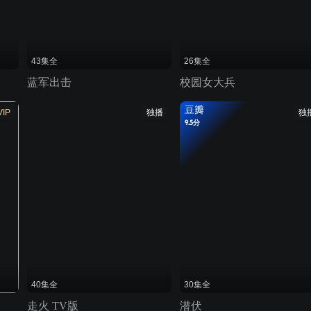
43集全
26集全
蓝军出击
校园女大兵
豆瓣
VIP
独播
独
9.5分
40集全
30集全
走火 TV版
潜伏