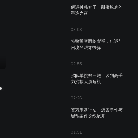
偶遇神秘女子，甜蜜尴尬的
重逢之夜
03:03
特警警察面临背叛，忠诚与
困境的艰难抉择
02:55
强队单挑郑三炮，谈判高手
力挽救人质危机
播
02:26
警方果断行动，袭警事件与
黑帮案件交织展开
01:31