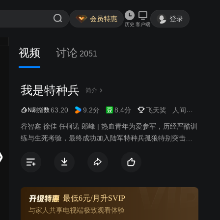
会员特惠
登录
历史
客户端
视频
讨论
2051
我是特种兵
简介
63.20
9.2分
8.4分
飞天奖
人间宝酷
军事
N刷指数
谷智鑫 徐佳 任柯诺 郎峰 | 热血青年为爱参军，历经严酷训
练与生死考验，最终成功加入陆军特种兵孤狼特别突击
队。
最低6元/月升SVIP
与家人共享电视端极致观看体验