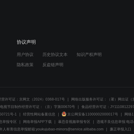
协议声明
用户协议
历史协议文本
知识产权声明
隐私政策
反盗链声明
营许可证：京网文（2024）0368-017号
网络出版服务许可证：（署）网出证（京
电视节目制作经营许可证：（京）字第00670号
食品经营许可证：JY1110812297
50721号-1
经营性网站备案信息
京公网安备11000002000017号
网络1
息举报专区
网络举报APP下载
暴恐音视频举报专区
违规不良信息举报:电话40081
人有害信息举报邮箱:youkujubao-minors@service.alibaba.com
廉正举报入口