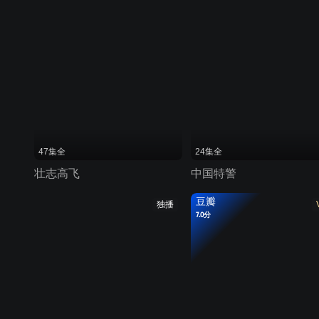
47集全
24集全
壮志高飞
中国特警
豆瓣
独播
7.0分