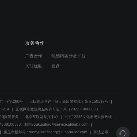
特种兵庄焱的假期时光，军
区女同志的特殊陪伴
02:19
特种兵小庄的忠诚与荣耀，
服务合作
十七年军旅生涯的坚守
广告合作
优酷内容开放平台
00:52
入驻优酷
娱盘
军事基地新兵遇小庄，紧急
行动一触即发！
02:58
）字第266号
出版物经营许可证：新出发京批字第直150118号
勇敢丫头面对游戏恐惧，特
6214
互联网宗教信息服务许可证：京（2022）0000083
种部队紧急救援显真情
10报警服务
北京互联网举报中心
北京12345文化市场举报热线
00580、邮箱youkujubao@service.alibaba.com
02:49
廉正举报邮箱：wenyulianzheng@alibaba-inc.com
算法公示