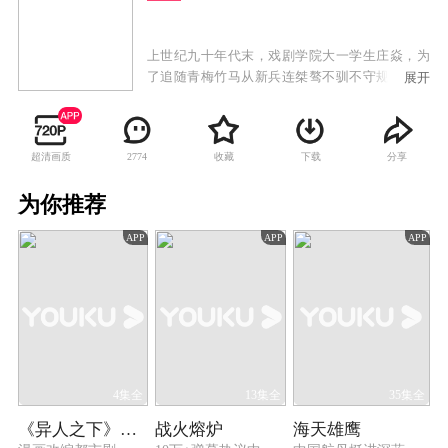
上世纪九十年代末，戏剧学院大一学生庄焱，为
了追随青梅竹马从新兵连桀骜不驯不守规矩的典
展开
范，到为了兄弟情谊报名参加狼牙集训，再到残
酷疲惫的层层“除锈”选拔训练，并最终和老炮、
强子、耿继辉、史大凡、邓振华等人一起，成为
超清画质
收藏
下载
分享
2774
了每年从几十万陆军中挑出的六名新锐，组成狼
牙特种大队孤狼特别突击队，庄焱从一个穿着军
为你推荐
装的艺术青年，而逐渐触摸到军人的灵魂，并逐
渐爱上了中国陆军。他和孤狼特别突击队的队员
APP
APP
APP
们一起，同生共死，在各种实战演习中屡建奇
功。在一次赴边境配合武警侦察剿灭贩毒武装的
战斗中，一举清除了盘踞在祖国西南边境的毒
瘤。
4集全
13集全
35集全
《异人之下》回顾特辑
战火熔炉
海天雄鹰