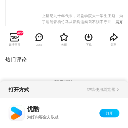
上世纪九十年代末，戏剧学院大一学生庄焱，为
了追随青梅竹马从新兵连桀骜不驯不守规矩的典
展开
范，到为了兄弟情谊报名参加狼牙集训，再到残
酷疲惫的层层“除锈”选拔训练，并最终和老炮、
强子、耿继辉、史大凡、邓振华等人一起，成为
超清画质
收藏
下载
分享
2569
了每年从几十万陆军中挑出的六名新锐，组成狼
牙特种大队孤狼特别突击队，庄焱从一个穿着军
装的艺术青年，而逐渐触摸到军人的灵魂，并逐
热门评论
渐爱上了中国陆军。他和孤狼特别突击队的队员
们一起，同生共死，在各种实战演习中屡建奇
功。在一次赴边境配合武警侦察剿灭贩毒武装的
战斗中，一举清除了盘踞在祖国西南边境的毒
暂无评论
瘤。
打开方式
继续使用浏览器
Copyright©
2026
优酷 youku.com
版权所有
优酷
京ICP备06050721号-1
打开
为好内容全力以赴