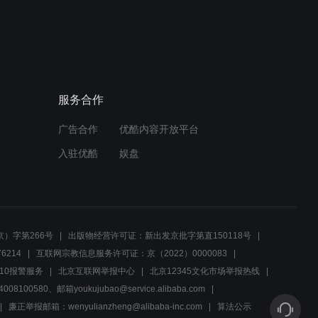
特种兵庄焱的假期时光，军
区女同志的特殊陪伴
02:19
特种兵小庄的忠诚与荣耀，
服务合作
十七年军旅生涯的坚守
广告合作
优酷内容开放平台
00:52
入驻优酷
娱盘
军事基地新兵遇小庄，紧急
行动一触即发！
02:58
）字第266号
出版物经营许可证：新出发京批字第直150118号
勇敢丫头面对游戏恐惧，特
6214
互联网宗教信息服务许可证：京（2022）0000083
种部队紧急救援显真情
10报警服务
北京互联网举报中心
北京12345文化市场举报热线
00580、邮箱youkujubao@service.alibaba.com
02:49
廉正举报邮箱：wenyulianzheng@alibaba-inc.com
算法公示