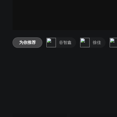
为你推荐
谷智鑫
徐佳