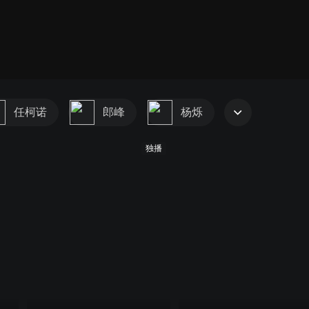
任柯诺
郎峰
杨烁
独播