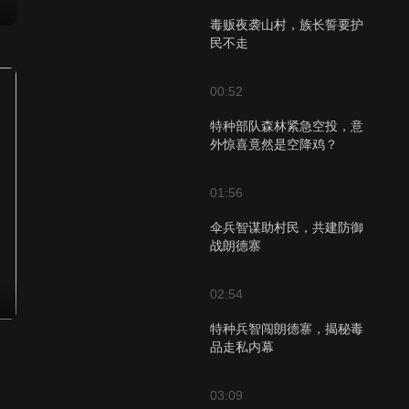
毒贩夜袭山村，族长誓要护
民不走
00:52
特种部队森林紧急空投，意
外惊喜竟然是空降鸡？
01:56
伞兵智谋助村民，共建防御
战朗德寨
02:54
特种兵智闯朗德寨，揭秘毒
品走私内幕
03:09