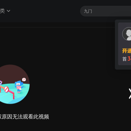
类
3
首
权原因无法观看此视频