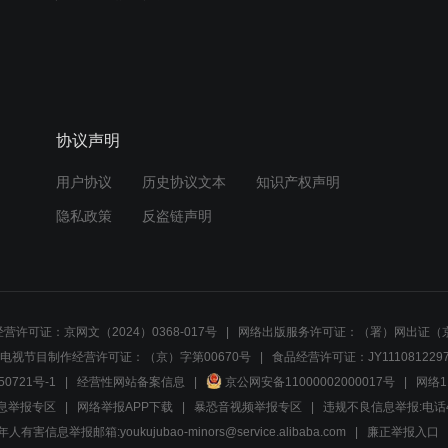
协议声明
用户协议
历史协议文本
知识产权声明
隐私政策
反盗链声明
营许可证：京网文（2024）0368-017号
网络出版服务许可证：（署）网出证（京
电视节目制作经营许可证：（京）字第00670号
食品经营许可证：JY1110812297
50721号-1
经营性网站备案信息
京公网安备11000002000017号
网络1
息举报专区
网络举报APP下载
暴恐音视频举报专区
违规不良信息举报:电话40081
人有害信息举报邮箱:youkujubao-minors@service.alibaba.com
廉正举报入口