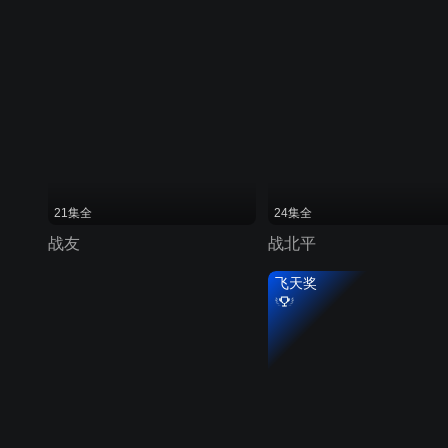
21集全
24集全
战友
战北平
飞天奖