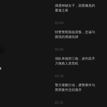
偶遇神秘女子，甜蜜尴尬的
重逢之夜
03:03
特警警察面临背叛，忠诚与
困境的艰难抉择
02:55
强队单挑郑三炮，谈判高手
力挽救人质危机
播
02:26
警方果断行动，袭警事件与
黑帮案件交织展开
01:31