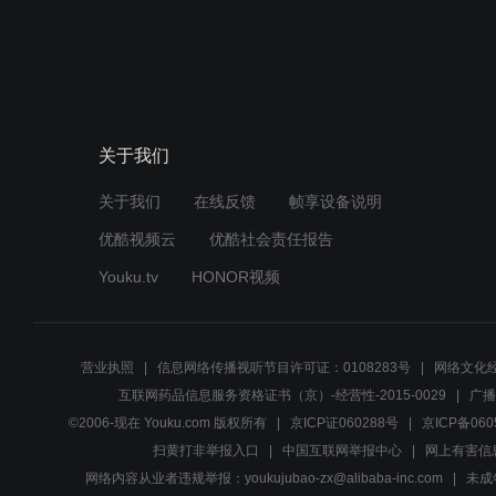
关于我们
关于我们
在线反馈
帧享设备说明
优酷视频云
优酷社会责任报告
Youku.tv
HONOR视频
营业执照
信息网络传播视听节目许可证：0108283号
网络文化经
互联网药品信息服务资格证书（京）-经营性-2015-0029
广播
©2006-现在 Youku.com 版权所有
京ICP证060288号
京ICP备060
扫黄打非举报入口
中国互联网举报中心
网上有害信
网络内容从业者违规举报：youkujubao-zx@alibaba-inc.com
未成年