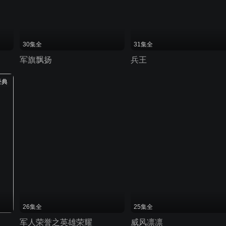
30集全
31集全
军旗飘扬
兵王
经典
26集全
25集全
军人荣誉之英雄荣耀
威风凛凛