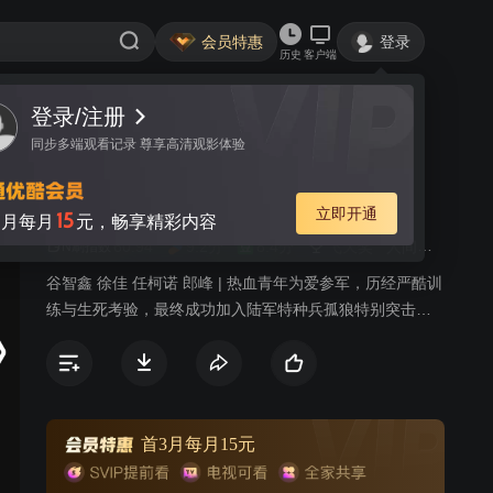
会员特惠
登录
历史
客户端
登录/注册
视频
讨论
进站必看
9836
同步多端观看记录 尊享高清观影体验
我是特种兵
简介
立即开通
15
月每月
元，畅享精彩内容
60.94
9.2分
8.4分
飞天奖
人间宝酷
军事
N刷指数
谷智鑫 徐佳 任柯诺 郎峰 | 热血青年为爱参军，历经严酷训
练与生死考验，最终成功加入陆军特种兵孤狼特别突击
队。
首3月每月15元