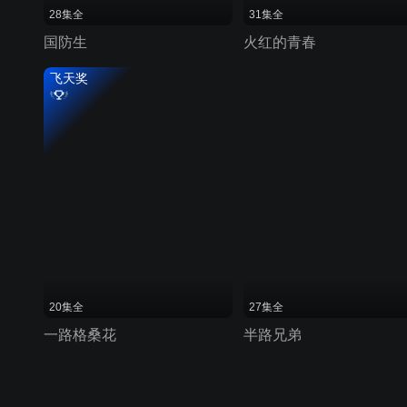
28集全
31集全
国防生
火红的青春
飞天奖
20集全
27集全
一路格桑花
半路兄弟