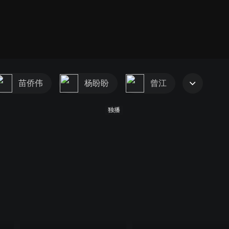
苗侨伟
杨盼盼
曾江
独播