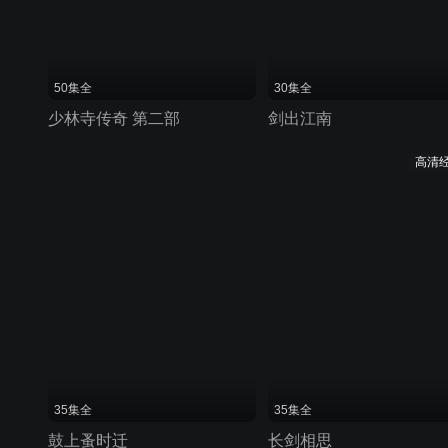
50集全
30集全
少林寺传奇 第二部
剑出江南
高清
35集全
35集全
鼓上蚤时迁
长剑相思