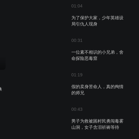
01:04
为了保护大家，少年英雄设
局引仇人现身
00:31
一位素不相识的小兄弟，舍
命探险恶毒窟
01:19
假的卖身苦命人，真的殉情
典
的师兄
00:43
男子为救被困村民勇闯毒雾
山洞，女子含泪祈祷等待