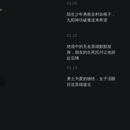
01:05
P
陌生少年勇救全村命根子，
九阳神功破毒送来希望
01:28
绝境中的无名英雄默默挺
身，朋友的生死托付让他前
赴后继
01:13
勇士为爱的牺牲，女子泪眼
目送英雄逝去
01:13
一个陌生少年冒险救村民，
村長坚持让他先救女孩