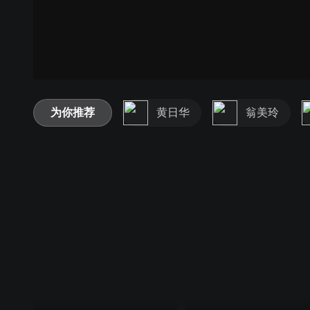
为你推荐
黄日华
翁美玲