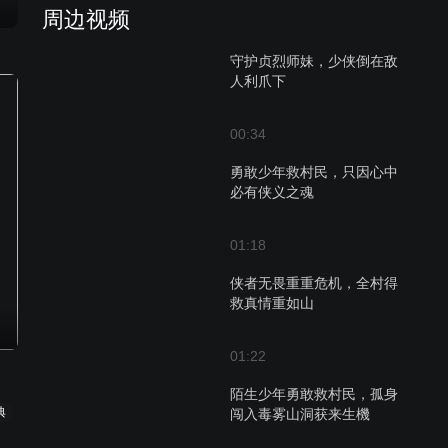
周边视频
守护贞烈师妹，少侠倒在敌
人利爪下
00:34
勇敢少年救村民，只因心中
必有侠义之魂
01:18
侠者无畏重重危机，全村得
救真情重如山
01:22
陌生少年勇敢救村民，孤身
典
闯入毒雾山洞获来生機