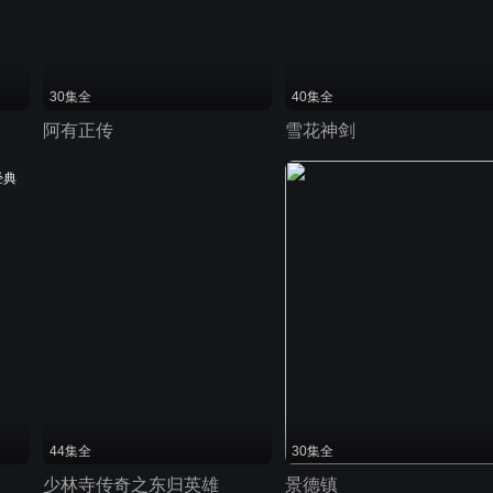
30集全
40集全
阿有正传
雪花神剑
经典
44集全
30集全
少林寺传奇之东归英雄
景德镇