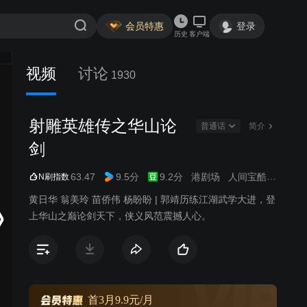
会员特惠
登录
历史
客户端
视频
讨论
1930
射雕英雄传之华山论
普通话
简介
剑
63.47
9.5分
9.2分
港剧场
人间宝酷
金庸武
N刷指数
黄日华 翁美玲 苗侨伟 杨盼盼 | 郭靖历练江湖武学大进，登
上华山之巅论剑天下，侠义风范震撼人心。
首3月9.9元/月