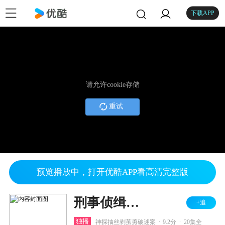
下载APP
请允许cookie存储
重试
预览播放中，打开优酷APP看高清完整版
刑事侦缉档案
+追
.
.
独播
神探抽丝剥茧勇破迷案
9.2分
20集全