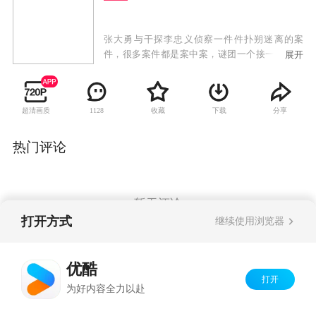
张大勇与干探李忠义侦察一件件扑朔迷离的案
件，很多案件都是案中案，谜团一个接一个，但
展开
他们还是能用自己的聪明才智揭露案情的真相，
力求把犯罪分子绳之于法。
超清画质
收藏
下载
分享
1128
热门评论
暂无评论
打开方式
继续使用浏览器
Copyright©
2026
优酷 youku.com
版权所有
优酷
京ICP备06050721号-1
打开
为好内容全力以赴