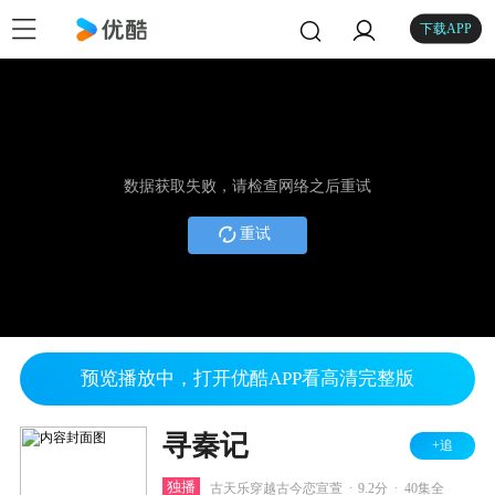
下载APP
数据获取失败，请检查网络之后重试
重试
预览播放中，打开优酷APP看高清完整版
寻秦记
+追
.
.
独播
古天乐穿越古今恋宣萱
9.2分
40集全