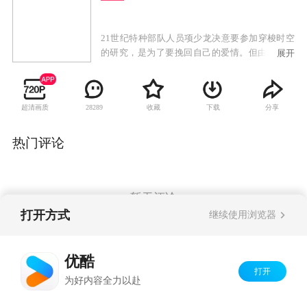
21世纪特种部队人员项少龙决意要参加穿梭时空
的研究，是为了要挽回自己的爱情。但由于时光
展开
机的数据出错，把项少龙带到了战国时期。当时
的嬴政还没有登上帝位，更被囚禁于赵国。项少
龙为了能返回未来，便不惜一切代价，希望能帮
超清画质
收藏
下载
分享
28289
助嬴政顺利登上帝位。由于项少龙的机智过人与
特殊身份，他的能力得到了众人的赏识，因此他
也遭到了多方奸狡之人的暗算。在腹背受敌的情
热门评论
况下，生性风流的项少龙也上演了一场复杂的恋
爱故事。到底项少龙能否协助嬴政赢得天下？他
会如何处理自己与隔世恋人的情缘？
暂无评论
打开方式
继续使用浏览器
Copyright©
2026
优酷 youku.com
版权所有
优酷
京ICP备06050721号-1
打开
为好内容全力以赴