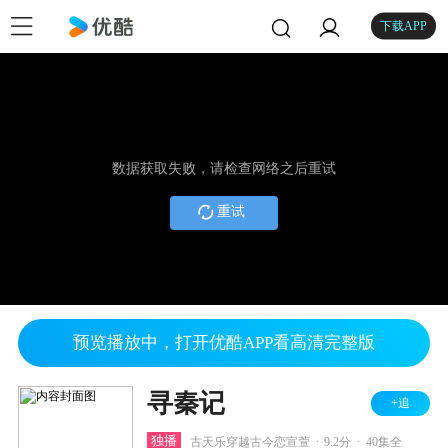
下载APP
数据获取失败，请检查网络之后重试
重试
预览播放中，打开优酷APP看高清完整版
寻秦记
+追
.
.
独播
古天乐穿越古今恋宣萱
9.2分
40集全