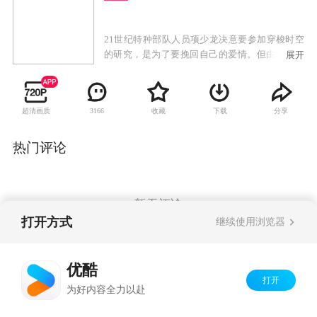
21世纪特种部队人员项少龙决意要参加穿梭时空
的研究，是为了要挽回自己的爱情。但由于时光
展开
机的数据出错，把项少龙带到了战国时期。当时
的嬴政还没有登上帝位，更被囚禁于赵国。项少
龙为了能返回未来，便不惜一切代价，希望能帮
超清画质
收藏
下载
分享
3166
助嬴政顺利登上帝位。由于项少龙的机智过人与
特殊身份，他的能力得到了众人的赏识，因此他
也遭到了多方奸狡之人的暗算。在腹背受敌的情
热门评论
况下，生性风流的项少龙也上演了一场复杂的恋
爱故事。到底项少龙能否协助嬴政赢得天下？他
会如何处理自己与隔世恋人的情缘？
暂无评论
打开方式
继续使用浏览器
Copyright©
2026
优酷 youku.com
版权所有
优酷
京ICP备06050721号-1
打开
为好内容全力以赴