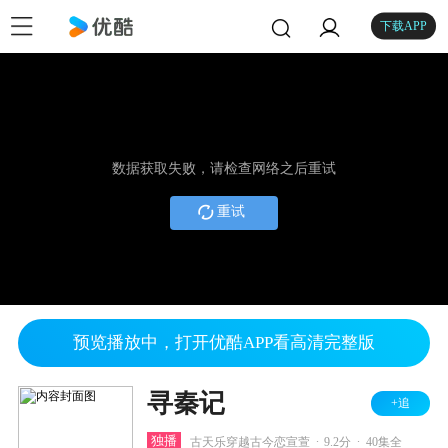
下载APP
数据获取失败，请检查网络之后重试
重试
预览播放中，打开优酷APP看高清完整版
寻秦记
+追
.
.
独播
古天乐穿越古今恋宣萱
9.2分
40集全