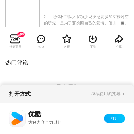
21世纪特种部队人员项少龙决意要参加穿梭时空
的研究，是为了要挽回自己的爱情。但由于时光
展开
机的数据出错，把项少龙带到了战国时期。当时
的嬴政还没有登上帝位，更被囚禁于赵国。项少
龙为了能返回未来，便不惜一切代价，希望能帮
超清画质
收藏
下载
分享
5613
助嬴政顺利登上帝位。由于项少龙的机智过人与
特殊身份，他的能力得到了众人的赏识，因此他
也遭到了多方奸狡之人的暗算。在腹背受敌的情
热门评论
况下，生性风流的项少龙也上演了一场复杂的恋
爱故事。到底项少龙能否协助嬴政赢得天下？他
会如何处理自己与隔世恋人的情缘？
暂无评论
打开方式
继续使用浏览器
Copyright©
2026
优酷 youku.com
版权所有
优酷
京ICP备06050721号-1
打开
为好内容全力以赴