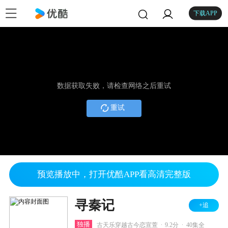
下载APP
数据获取失败，请检查网络之后重试
重试
预览播放中，打开优酷APP看高清完整版
寻秦记
+追
.
.
独播
古天乐穿越古今恋宣萱
9.2分
40集全