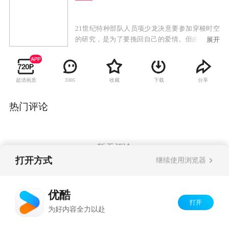
21世纪特种部队人员项少龙决意要参加穿梭时空
的研究，是为了要挽回自己的爱情。但由于时光
展开
机的数据出错，把项少龙带到了战国时期。当时
的嬴政还没有登上帝位，更被囚禁于赵国。项少
龙为了能返回未来，便不惜一切代价，希望能帮
超清画质
收藏
下载
分享
3305
助嬴政顺利登上帝位。由于项少龙的机智过人与
特殊身份，他的能力得到了众人的赏识，因此他
也遭到了多方奸狡之人的暗算。在腹背受敌的情
热门评论
况下，生性风流的项少龙也上演了一场复杂的恋
爱故事。到底项少龙能否协助嬴政赢得天下？他
会如何处理自己与隔世恋人的情缘？
暂无评论
打开方式
继续使用浏览器
Copyright©
2026
优酷 youku.com
版权所有
优酷
京ICP备06050721号-1
打开
为好内容全力以赴