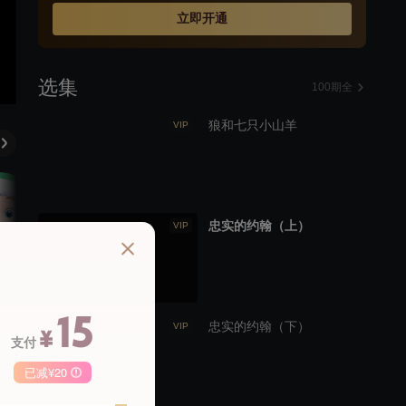
立即开通
选集
100期全
狼和七只小山羊
VIP
忠实的约翰（上）
VIP
15
忠实的约翰（下）
VIP
¥
支付
已减¥20