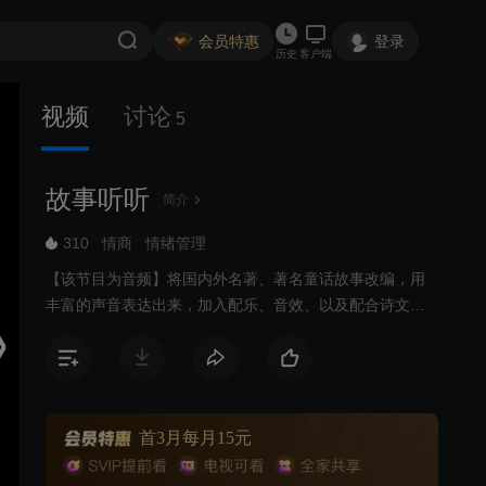
会员特惠
登录
历史
客户端
视频
讨论
5
故事听听
简介
310
情商
情绪管理
【该节目为音频】将国内外名著、著名童话故事改编，用
丰富的声音表达出来，加入配乐、音效、以及配合诗文戏
曲等，创造独特的故事文化。使故事集“绘画”、“文学”、“音
乐”、“语言”、戏剧”等艺术形式与一体。传播与分享世界优
质故事文化，创造家庭阅读和谐氛围，提高孩子聆听能力
和语言表达能力，培养孩子良好的阅读习惯和优质文学艺
术的鉴赏力。
首3月每月15元