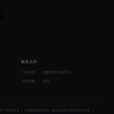
服务合作
广告合作
优酷内容开放平台
入驻优酷
娱盘
）字第266号
出版物经营许可证：新出发京批字第直150118号