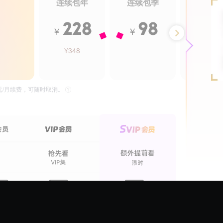
连续包年
连续包季
年卡
228
98
2
￥
￥
￥
¥348
¥488
5元/月续费，可随时取消。
8期全
20期全
公主变身记之公主特辑
世界经典童话故事