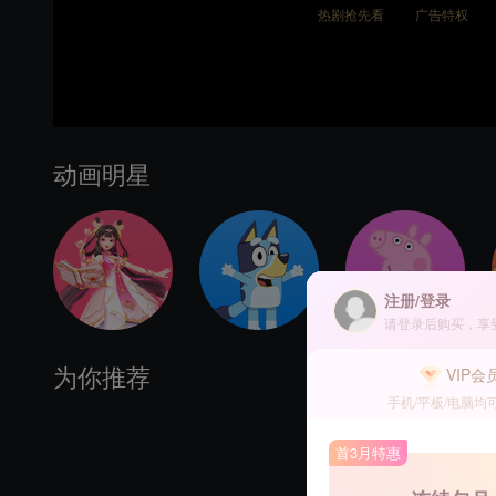
热剧抢先看
广告特权
动画明星
注册/登录
请登录后购买，享
VIP会
为你推荐
手机/平板/电脑均
首3月特惠