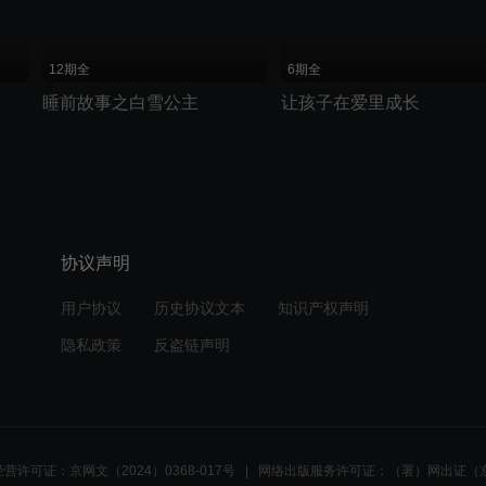
12期全
6期全
睡前故事之白雪公主
让孩子在爱里成长
协议声明
用户协议
历史协议文本
知识产权声明
隐私政策
反盗链声明
营许可证：京网文（2024）0368-017号
网络出版服务许可证：（署）网出证（京
划线价说明：优酷展示的划线价为建议零售价