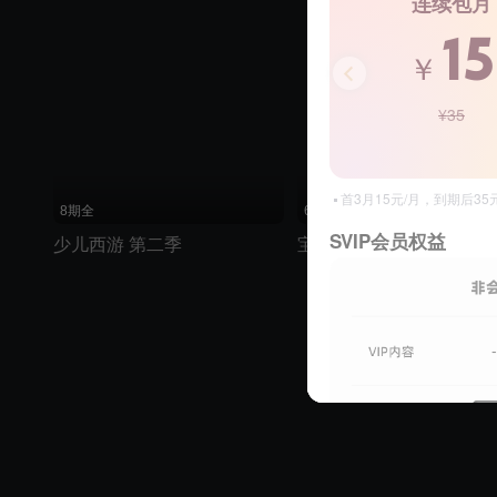
连续包月
15
￥
¥35
首3月15元/月，到期后3
8期全
60期全
SVIP会员权益
少儿西游 第二季
宝宝睡前启蒙小故事