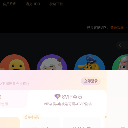
会员片库
流光HDR
极速下载
已是优酷VIP，
登录观看
>
|
立即登录
受不同设备会员权益
SVIP会员
员
可使用
VIP会员+电视端可看+SVIP剧场
首年特惠
特惠5.5折