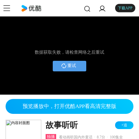
下载APP
数据获取失败，请检查网络之后重试
重试
预览播放中，打开优酷APP看高清完整版
故事听听
+追
.
.
独播
看动画听国内外童话
8.7分
100集全