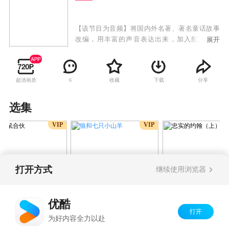
【该节目为音频】将国内外名著、著名童话故事
改编，用丰富的声音表达出来，加入配乐、音
展开
效、以及配合诗文戏曲等，创造独特的故事文
化。使故事集“绘画”、“文学”、“音乐”、“语言”、
戏剧”等艺术形式与一体。传播与分享世界优质故
超清画质
收藏
下载
分享
6
事文化，创造家庭阅读和谐氛围，提高孩子聆听
能力和语言表达能力，培养孩子良好的阅读习惯
和优质文学艺术的鉴赏力。
选集
VIP
VIP
打开方式
继续使用浏览器
狼和七只小山羊
老鼠合伙
忠实的约翰（上
优酷
打开
Copyright©
2026
优酷 youku.com
版权所有
为好内容全力以赴
京ICP备06050721号-1