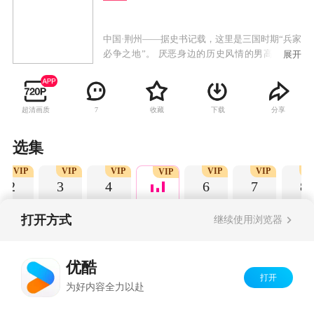
中国·荆州——据史书记载，这里是三国时期“兵家
必争之地”。 厌恶身边的历史风情的男高中生孙
展开
宸，总是反复做着同一个噩梦。某日梦醒之后，
灵异事件接踵而至，莫名其妙之中，三国时代的
名将魏延出现在了孙宸的眼前，试图要取他性
超清画质
收藏
下载
分享
7
命！千钧一发之际，一名神秘的美少女站在了孙
宸的身前。见证了壮烈的三国武将之战的孙宸，
等待他的真正试炼又是什么呢？
选集
VIP
VIP
VIP
VIP
VIP
V
VIP
2
3
4
6
7
8
打开方式
继续使用浏览器
Copyright©
2026
优酷 youku.com
版权所有
优酷
京ICP备06050721号-1
打开
为好内容全力以赴