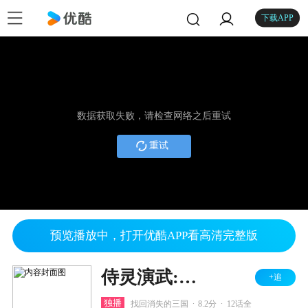
下载APP
数据获取失败，请检查网络之后重试
重试
预览播放中，打开优酷APP看高清完整版
侍灵演武:将星乱
+追
.
.
独播
找回消失的三国
8.2分
12话全