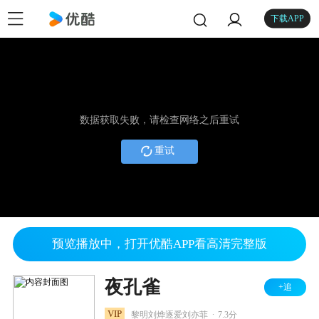
下载APP
数据获取失败，请检查网络之后重试
重试
预览播放中，打开优酷APP看高清完整版
夜孔雀
+追
.
VIP
黎明刘烨逐爱刘亦菲
7.3分