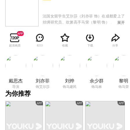
法国女留学生艾尔莎（刘亦菲 饰）在成都爱上了
丝绸研究员、吹箫高手马荣（黎明 饰），后又在
展开
巴黎与马荣的兄弟、纹身师马建民（刘烨 饰）之
间产生情感。前者找到了一种符合他理想的蚕
——夜孔雀，后者把蝶化的夜孔雀永远铭刻在艾
超清画质
收藏
下载
分享
8253
尔莎的肌肤上。
戴思杰
刘亦菲
刘烨
余少群
黎明
导演
饰艾尔莎
饰马建民
饰马林
饰马荣
为你推荐
APP
APP
APP