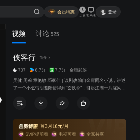
会员特惠
登录
历史
客户端
视频
讨论
525
侠客行
简介
737
8.7分
7.7分
金庸武侠
吴健 周莉 章艳敏 邓家佳 | 该剧改编自金庸同名小说，讲述
了一个小乞丐阴差阳错得到“玄铁令”，引起江湖一片腥风血
雨的故事。
首3月18元/月