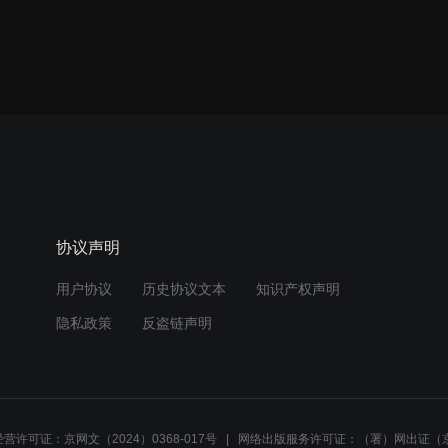
协议声明
用户协议
历史协议文本
知识产权声明
隐私政策
反盗链声明
营许可证：京网文（2024）0368-017号
网络出版服务许可证：（署）网出证（京