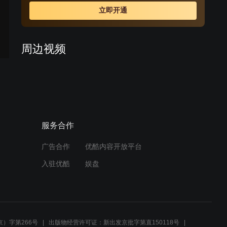
立即开通
周边视频
老邱揭秘侍剑身份，深夜陪
伴助帮主找回记忆
03:55
服务合作
深夜拜访的急事：长乐帮贝
海石的紧急请求
广告合作
优酷内容开放平台
01:31
入驻优酷
娱盘
父亲的痛苦与挣扎：儿子的
背叛与依赖
00:44
）字第266号
出版物经营许可证：新出发京批字第直150118号