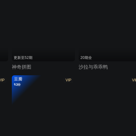
更新至52期
20期全
神奇拼图
沙拉与乖乖鸭
豆瓣
VIP
VIP
VI
9.3分