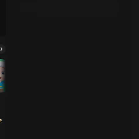
立即开通
选集
26期全
部
第8部
第9部
第10部
第11部
第12部
Christmas in Spain
VIP
240 Nativity Play
VIP
费
241 Towers
VIP