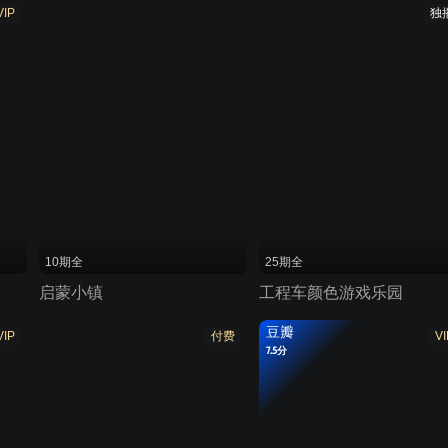
VIP
独
10期全
25期全
启蒙小镇
工程车颜色游戏乐园
豆瓣
VIP
付费
VI
7.5分