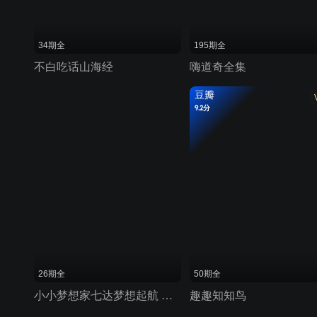
34期全
195期全
不白吃话山海经
嗨道奇全集
豆瓣
9.2分
26期全
50期全
小小梦想家七达梦想起航 第二季
趣趣知知鸟