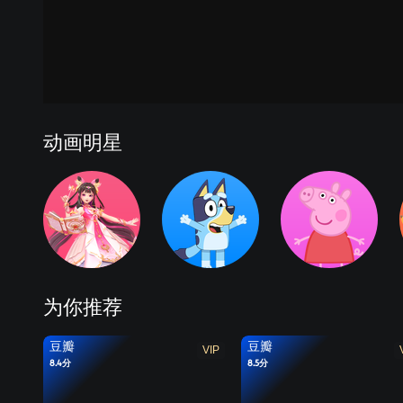
天线
动画明星
为你推荐
豆瓣
豆瓣
VIP
8.4分
8.5分