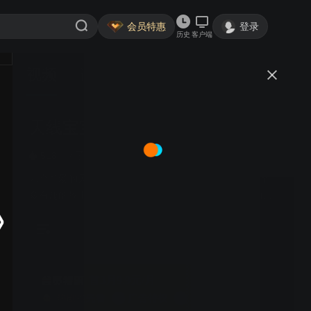
会员特惠
登录
历史
客户端
视频
讨论
2
天线宝宝 第10部
简介
518
亲子
四个可爱的天线宝宝生活在宝宝乐园里，每天都发生着许
多有趣的故事。他们可爱调皮，聪明伶俐，受到全球约十
亿儿童的喜爱。
首3月9.9元/月