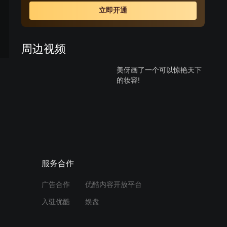
立即开通
周边视频
美伢画了一个可以惊艳天下
的妆容!
00:36
新子在幼稚园弹钢琴，她来
参观一下马上就走
01:12
服务合作
老大正在传简讯，可是她不
广告合作
优酷内容开放平台
会写决字，很愁呀
入驻优酷
娱盘
01:10