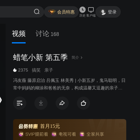
会员特惠
登录
历史
客户端
视频
讨论
168
蜡笔小新 第五季
简介
2375
搞笑
亲子
冯友薇 藤原启治 吕佩玉 林美秀 | 小新五岁，鬼马聪明，日
常中妈妈的糊涂和爸爸的无奈，构成温馨又逗趣的亲子喜
剧。
首月15元