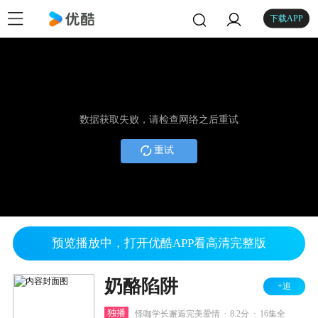
下载APP
数据获取失败，请检查网络之后重试
重试
预览播放中，打开优酷APP看高清完整版
奶酪陷阱
+追
.
.
独播
怪咖学长邂逅完美爱情
8.2分
16集全