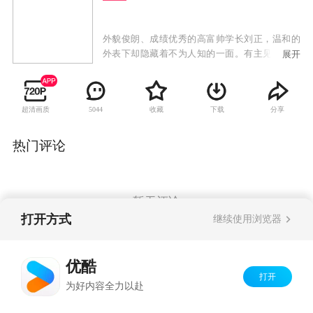
外貌俊朗、成绩优秀的高富帅学长刘正，温和的
外表下却隐藏着不为人知的一面。有主见、成绩
展开
又好的平凡女大学生洪雪，因为得到刘正的好心
相助才得以继续自己的学业，尽管觉得刘正为人
有些奇怪，但两人最终还是稀里糊涂交往了，从
超清画质
收藏
下载
分享
5044
而上演了矛盾和各种浪漫又颇具神秘色彩的校园
爱情故事。
热门评论
暂无评论
打开方式
继续使用浏览器
Copyright©
2026
优酷 youku.com
版权所有
优酷
京ICP备06050721号-1
打开
为好内容全力以赴