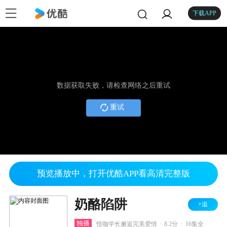
下载APP
数据获取失败，请检查网络之后重试
重试
预览播放中，打开优酷APP看高清完整版
奶酪陷阱
+追
.
.
独播
怪咖学长邂逅完美爱情
8.2分
16集全