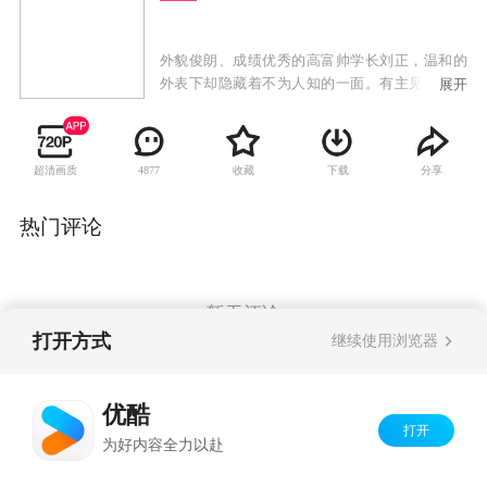
外貌俊朗、成绩优秀的高富帅学长刘正，温和的
外表下却隐藏着不为人知的一面。有主见、成绩
展开
又好的平凡女大学生洪雪，因为得到刘正的好心
相助才得以继续自己的学业，尽管觉得刘正为人
有些奇怪，但两人最终还是稀里糊涂交往了，从
超清画质
收藏
下载
分享
4877
而上演了矛盾和各种浪漫又颇具神秘色彩的校园
爱情故事。
热门评论
暂无评论
打开方式
继续使用浏览器
Copyright©
2026
优酷 youku.com
版权所有
优酷
京ICP备06050721号-1
打开
为好内容全力以赴