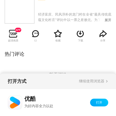
经济富庶、民风淳朴的龙门村在全省“最具传统底
蕴文化村庄”评比中以一票之差败北。为了在下次
展开
比赛中获胜，一群本对戏曲一窍不通的农民们使
出浑身解数，展示十八般武艺，京剧、越剧、黄
梅戏、豫剧，你方唱罢我登场，一场文化建设大
超清画质
收藏
下载
分享
12
竞赛红红火火地展开了。唱戏过程中闹出不少笑
话，但村民们发现了其中的乐趣，更领略到了中
国传统文化带来的精神享受。龙门村在第二年如
热门评论
愿以偿获得胜利，鞭炮声中，大家相约为龙门村
今后的文化发展继续努力。
暂无评论
打开方式
继续使用浏览器
Copyright©
2026
优酷 youku.com
版权所有
优酷
京ICP备06050721号-1
打开
为好内容全力以赴