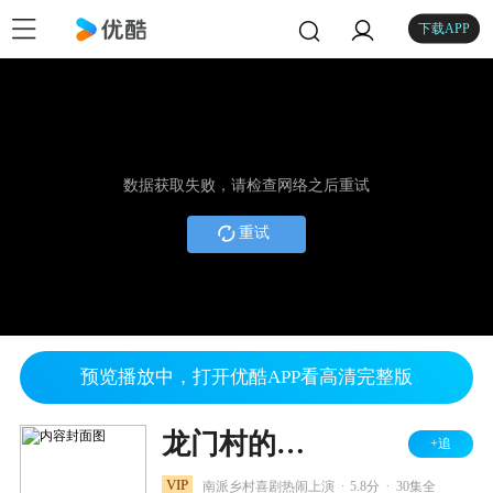
下载APP
数据获取失败，请检查网络之后重试
重试
预览播放中，打开优酷APP看高清完整版
龙门村的故事
+追
.
.
VIP
南派乡村喜剧热闹上演
5.8分
30集全