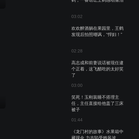
鹤，一番话让王鹤感动落泪
03:02
欢欢醉酒躺在果园里，王鹤
发现后拍照嘲讽，“悍妇！”
02:28
高志成和前妻说话被现任逮
个正着，这飞醋吃的太好笑
了
03:00
笑死！玉刚装睡不搭理主
任，主任直接给他盖了三床
被子
01:44
《龙门村的故事》水果箱中
藏现金 力吉陷受贿风波