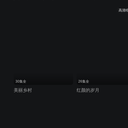
高清
30集全
26集全
美丽乡村
红颜的岁月