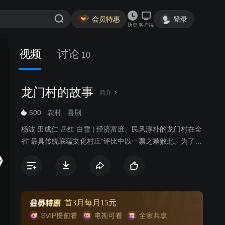
会员特惠
登录
历史
客户端
视频
讨论
10
龙门村的故事
简介
500
农村
喜剧
杨波 田成仁 岳红 白雪 | 经济富庶、民风淳朴的龙门村在全
省“最具传统底蕴文化村庄”评比中以一票之差败北。为了在
下次比赛中获胜，一群本对戏曲一窍不通的农民们使出浑
身解数，展示十八般武艺，京剧、越剧、黄梅戏、豫剧，
你方唱罢我登场，一场文化建设大竞赛红红火火地展开
了。唱戏过程中闹出不少笑话，但村民们发现了其中的乐
趣，更领略到了中国传统文化带来的精神享受。龙门村在
首3月每月15元
第二年如愿以偿获得胜利，鞭炮声中，大家相约为龙门村