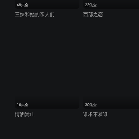
48集全
23集全
三妹和她的亲人们
西部之恋
16集全
30集全
情洒嵩山
谁求不着谁