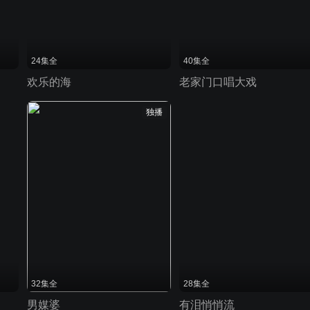
24集全
40集全
欢乐的海
老家门口唱大戏
独播
32集全
28集全
男媒婆
有泪悄悄流