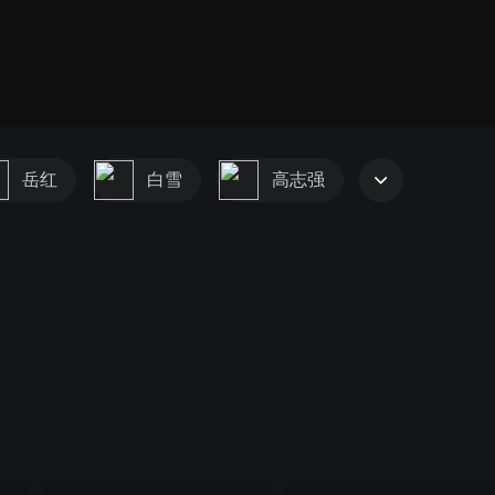
岳红
白雪
高志强