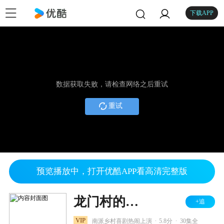
下载APP
数据获取失败，请检查网络之后重试
重试
预览播放中，打开优酷APP看高清完整版
龙门村的故事
+追
.
.
VIP
南派乡村喜剧热闹上演
5.8分
30集全