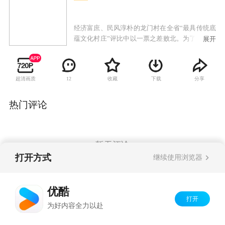
经济富庶、民风淳朴的龙门村在全省“最具传统底
蕴文化村庄”评比中以一票之差败北。为了在下次
展开
比赛中获胜，一群本对戏曲一窍不通的农民们使
出浑身解数，展示十八般武艺，京剧、越剧、黄
梅戏、豫剧，你方唱罢我登场，一场文化建设大
超清画质
收藏
下载
分享
12
竞赛红红火火地展开了。唱戏过程中闹出不少笑
话，但村民们发现了其中的乐趣，更领略到了中
国传统文化带来的精神享受。龙门村在第二年如
热门评论
愿以偿获得胜利，鞭炮声中，大家相约为龙门村
今后的文化发展继续努力。
暂无评论
打开方式
继续使用浏览器
Copyright©
2026
优酷 youku.com
版权所有
优酷
京ICP备06050721号-1
打开
为好内容全力以赴