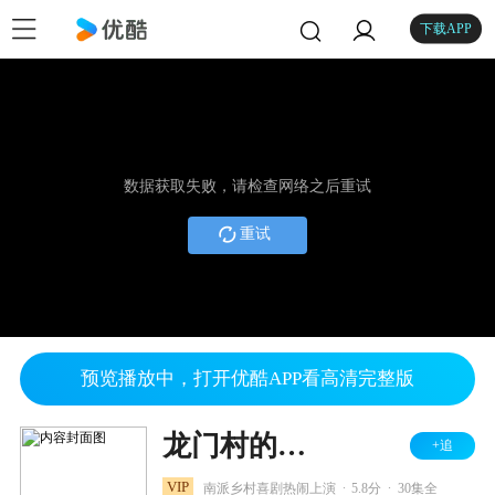
下载APP
数据获取失败，请检查网络之后重试
重试
预览播放中，打开优酷APP看高清完整版
龙门村的故事
+追
.
.
VIP
南派乡村喜剧热闹上演
5.8分
30集全