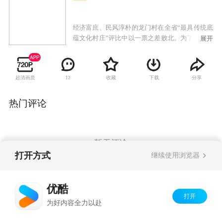
经济富庶、民风淳朴的龙门村在全省“最具传统底
蕴文化村庄”评比中以一票之差败北。为了在下次
展开
比赛中获胜，一群本对戏曲一窍不通的农民们使
出浑身解数，展示十八般武艺，京剧、越剧、黄
梅戏、豫剧，你方唱罢我登场，一场文化建设大
超清画质
收藏
下载
分享
12
竞赛红红火火地展开了。唱戏过程中闹出不少笑
话，但村民们发现了其中的乐趣，更领略到了中
国传统文化带来的精神享受。龙门村在第二年如
热门评论
愿以偿获得胜利，鞭炮声中，大家相约为龙门村
今后的文化发展继续努力。
暂无评论
打开方式
继续使用浏览器
Copyright©
2026
优酷 youku.com
版权所有
优酷
京ICP备06050721号-1
打开
为好内容全力以赴