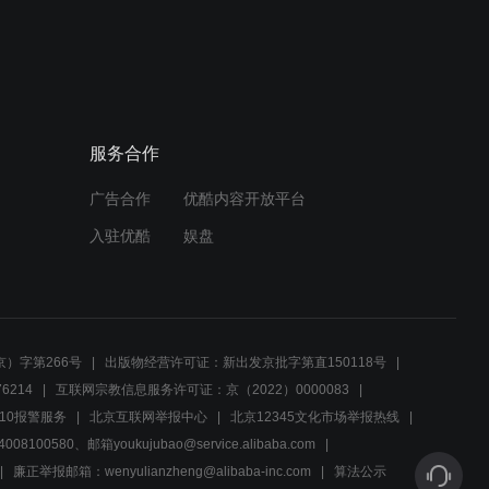
01:04
龙门村的故事 高能片段,太
精彩了！
服务合作
01:04
广告合作
优酷内容开放平台
龙门村的故事 精彩片段,厉
害了
入驻优酷
娱盘
01:17
龙门村的故事 高能时刻,果
断收藏
）字第266号
出版物经营许可证：新出发京批字第直150118号
6214
互联网宗教信息服务许可证：京（2022）0000083
01:08
10报警服务
北京互联网举报中心
北京12345文化市场举报热线
00580、邮箱youkujubao@service.alibaba.com
龙门村的故事 经典时刻,非
常好看
廉正举报邮箱：wenyulianzheng@alibaba-inc.com
算法公示