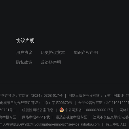
协议声明
用户协议
历史协议文本
知识产权声明
隐私政策
反盗链声明
营许可证：京网文（2024）0368-017号
网络出版服务许可证：（署）网出证（京
电视节目制作经营许可证：（京）字第00670号
食品经营许可证：JY1110812297
50721号-1
经营性网站备案信息
京公网安备11000002000017号
网络1
息举报专区
网络举报APP下载
暴恐音视频举报专区
违规不良信息举报:电话40081
人有害信息举报邮箱:youkujubao-minors@service.alibaba.com
廉正举报入口