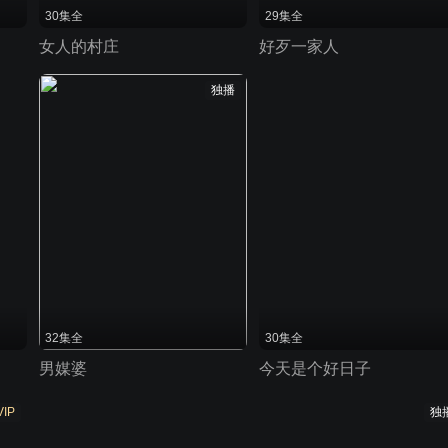
30集全
29集全
女人的村庄
好歹一家人
独播
32集全
30集全
男媒婆
今天是个好日子
VIP
独