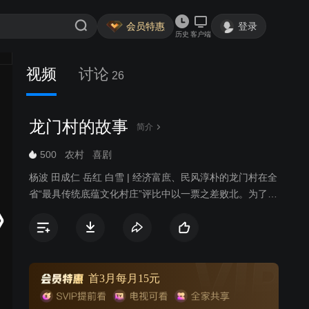
会员特惠
登录
历史
客户端
视频
讨论
26
龙门村的故事
简介
500
农村
喜剧
杨波 田成仁 岳红 白雪 | 经济富庶、民风淳朴的龙门村在全
省“最具传统底蕴文化村庄”评比中以一票之差败北。为了在
下次比赛中获胜，一群本对戏曲一窍不通的农民们使出浑
身解数，展示十八般武艺，京剧、越剧、黄梅戏、豫剧，
你方唱罢我登场，一场文化建设大竞赛红红火火地展开
了。唱戏过程中闹出不少笑话，但村民们发现了其中的乐
趣，更领略到了中国传统文化带来的精神享受。龙门村在
首3月每月15元
第二年如愿以偿获得胜利，鞭炮声中，大家相约为龙门村