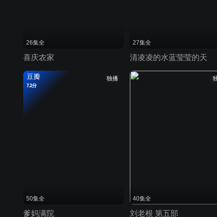
26集全
27集全
喜庆农家
清凌凌的水蓝莹莹的天
豆瓣
独播
7.2分
50集全
40集全
爹妈满院
刘老根 第五部