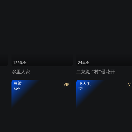
122集全
24集全
乡里人家
二龙湖·“村”暖花开
豆瓣
飞天奖
VIP
VI
7.6分