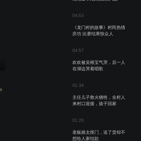
04:53
《龙门村的故事》村民热情
庆功 比赛结果惊众人
04:57
欢欢被吴根宝气哭，后一人
在湖边哭着唱歌
01:34
P
主任儿子救火牺牲，全村人
来村口迎接，孩子回家
01:29
老板娘太抠门，送了货却不
想给人家结款