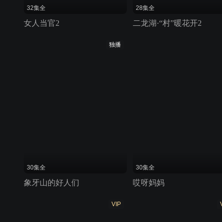
32集全
28集全
女人当官2
二龙湖·“村”暖花开2
独播
30集全
30集全
象牙山的好人们
哎呀妈妈
VIP