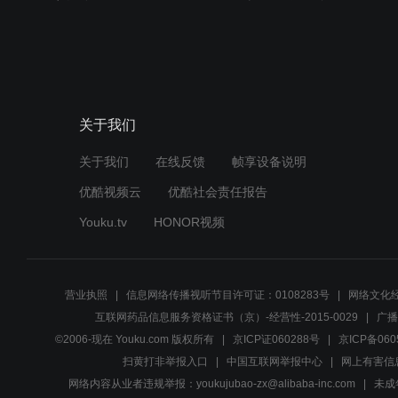
关于我们
关于我们
在线反馈
帧享设备说明
优酷视频云
优酷社会责任报告
Youku.tv
HONOR视频
营业执照
信息网络传播视听节目许可证：0108283号
网络文化经
互联网药品信息服务资格证书（京）-经营性-2015-0029
广播
©2006-现在 Youku.com 版权所有
京ICP证060288号
京ICP备060
扫黄打非举报入口
中国互联网举报中心
网上有害信
网络内容从业者违规举报：youkujubao-zx@alibaba-inc.com
未成年