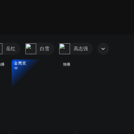
岳红
白雪
高志强
金鹰奖
独播
独播