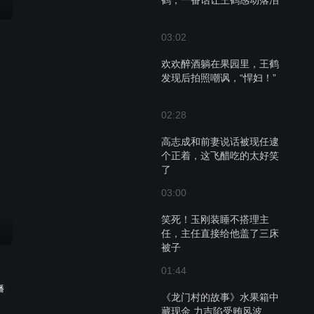
鹤，一番话让王鹤感动落泪
03:02
欢欢醉酒躺在果园里，王鹤
发现后拍照嘲讽，“悍妇！”
02:28
高志成和前妻说话被现任逮
个正着，这飞醋吃的太好笑
了
03:00
笑死！玉刚装睡不搭理主
任，主任直接给他盖了三床
被子
01:44
播
《龙门村的故事》水果箱中
藏现金 力吉陷受贿风波