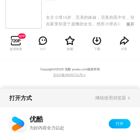
女主小埋16岁，完美的妹妹，完美的高中生，但
在家里却是个超懒的女生。然而小埋在家的一切
展开
并不为同学朋友所知，居住在同一栋楼的天然少
女，以及无意间来到小埋家的冷酷少女，她们会
发现小埋的真实面目吗？
超清画质
收藏
下载
分享
2127
Copyright©
2026
优酷 youku.com
版权所有
京ICP备06050721号-1
打开方式
继续使用浏览器
优酷
打开
为好内容全力以赴