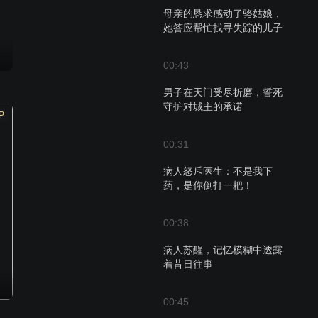
母亲的恳求感动了骆姑娘，
她答应帮忙找寻失踪的儿子
00:43
男子在天门受尽折磨，誓死
守护对城主的承诺
P
00:31
病人怒斥医生：不是我下
药，是你倒打一耙！
00:38
病人苏醒，记忆模糊中透露
着昔日往事
00:45