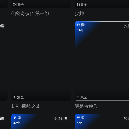
34集全
48集全
仙剑奇侠传 第一部
少帅
豆瓣
独播
独
8.4分
31集全
25集全
封神·西岐之战
我是特种兵
豆瓣
豆瓣
独播
高清经典
独
8.7分
7.1分