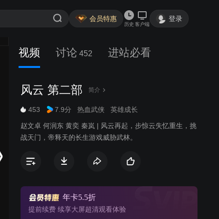
会员特惠
登录
历史
客户端
视频
讨论
进站必看
452
风云 第二部
简介
453
7.9分
热血武侠
英雄成长
赵文卓 何润东 黄奕 秦岚 | 风云再起，步惊云失忆重生，挑
战天门，帝释天的长生游戏威胁武林。
年卡5.5折
提前续费 续享大屏超清观看体验