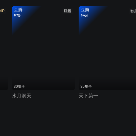
豆瓣
豆瓣
VIP
独播
独
8.7分
8.4分
30集全
35集全
水月洞天
天下第一