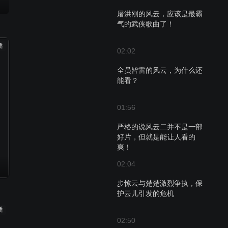
屠洪刚的风云，应该是最霸
气的武侠歌曲了！
播
02:02
全员皆雷的风云，为什么还
能看？
01:56
严格的说风云二并不是一部
好片，但就是能让人看的
爽！
02:04
步惊云与楚楚激烈争执，保
护云儿引发的危机
播
02:50