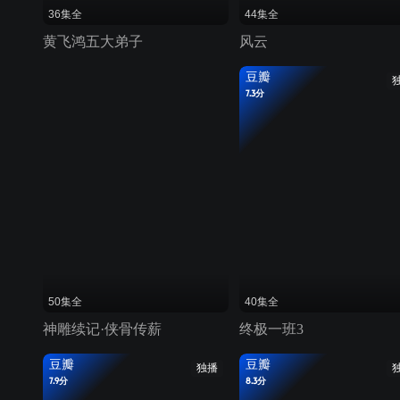
36集全
44集全
黄飞鸿五大弟子
风云
豆瓣
7.3分
50集全
40集全
神雕续记·侠骨传薪
终极一班3
豆瓣
豆瓣
独播
7.9分
8.3分