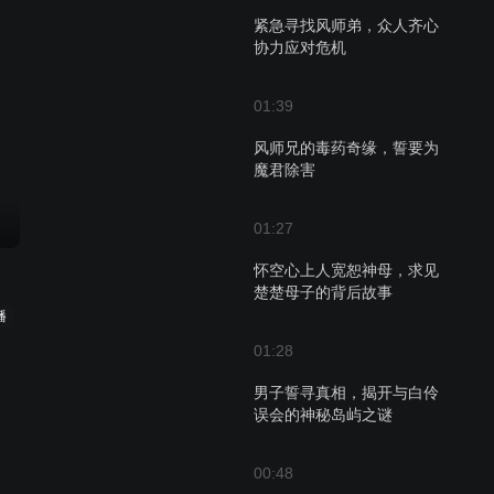
紧急寻找风师弟，众人齐心
协力应对危机
01:39
风师兄的毒药奇缘，誓要为
魔君除害
01:27
怀空心上人宽恕神母，求见
楚楚母子的背后故事
播
01:28
男子誓寻真相，揭开与白伶
误会的神秘岛屿之谜
00:48