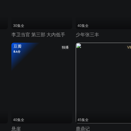
30集全
40集全
李卫当官 第三部 大内低手
少年张三丰
豆瓣
独播
VI
8.4分
40集全
45集全
悬崖
鹿鼎记