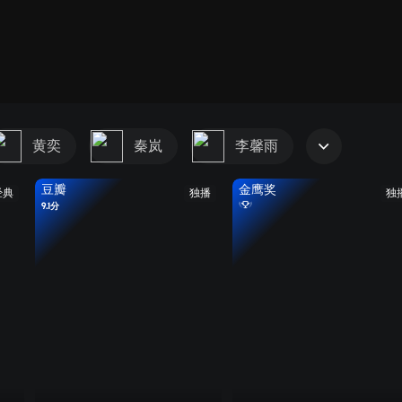
黄奕
秦岚
李馨雨
豆瓣
金鹰奖
经典
独播
独
9.1分