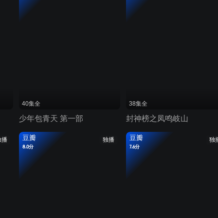
40集全
38集全
少年包青天 第一部
封神榜之凤鸣岐山
豆瓣
豆瓣
独播
独播
独
8.0分
7.6分