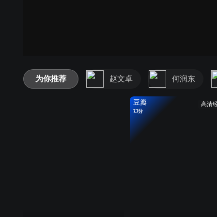
为你推荐
赵文卓
何润东
豆瓣
高清
7.7分