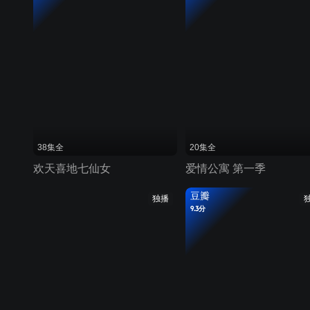
38集全
20集全
欢天喜地七仙女
爱情公寓 第一季
豆瓣
独播
9.3分