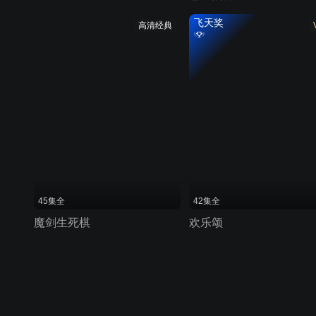
飞天奖
高清经典
45集全
42集全
魔剑生死棋
欢乐颂