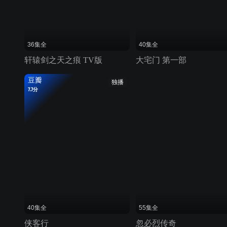
36集全
40集全
轩辕剑之天之痕 TV版
大宅门 第一部
豆瓣
独播
7.7分
40集全
55集全
侠客行
忽必烈传奇