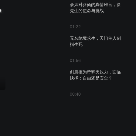
聂风对骆仙的真情难言，徐
先生的使命与挑战
播
01:22
无名绝境求生，天门主人剑
指生死
01:56
剑晨拒为帝释天效力，面临
抉择：自由还是安全？
00:40
剑晨被迫应天门使者之约，
英雄剑成关键
01:25