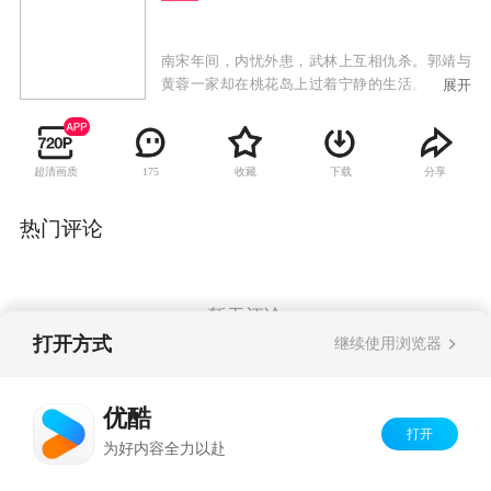
南宋年间，内忧外患，武林上互相仇杀。郭靖与
黄蓉一家却在桃花岛上过着宁静的生活。及后，
展开
为了寻访黄药师而重返中原，巧遇杨康之子杨
过，郭靖见他年幼乏人照顾，把他带回桃花岛抚
养。后因杨过个性顽劣，郭靖送他到重阳宫拜师
超清画质
收藏
下载
分享
175
学武。杨过个性倔强，常常触怒师父，为避祸而
闯入后山禁地，被孙婆婆救入古墓，还得古墓主
人小龙女收他为徒，授以古墓派绝学，并与小龙
热门评论
女研习玉女心经，彼此心意相连，汇报生情愫，
可异这段师徒之恋为世俗所不容，更因迭生变故
而被迫分离。
暂无评论
打开方式
继续使用浏览器
Copyright©
2026
优酷 youku.com
版权所有
优酷
京ICP备06050721号-1
打开
为好内容全力以赴