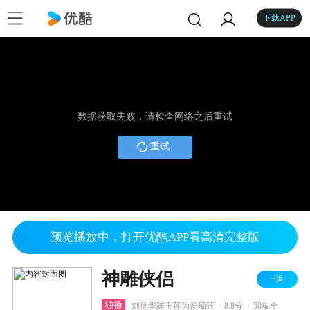
下载APP
数据获取失败，请检查网络之后重试
重试
预览播放中，打开优酷APP看高清完整版
神雕侠侣
+追
.
.
独播
刘德华陈玉莲为爱痴狂
8.8分
50集全