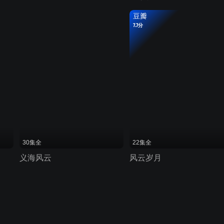
豆瓣
7.7分
30集全
22集全
义海风云
风云岁月