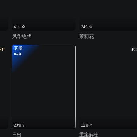
41集全
34集全
风华绝代
茉莉花
豆瓣
VIP
独
8.4分
23集全
12集全
日出
重案解密