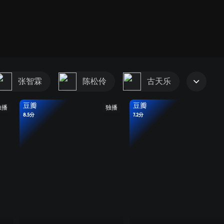
张智霖
陈松伶
古天乐
豆瓣
豆瓣
独播
独播
8.5分
7.2分