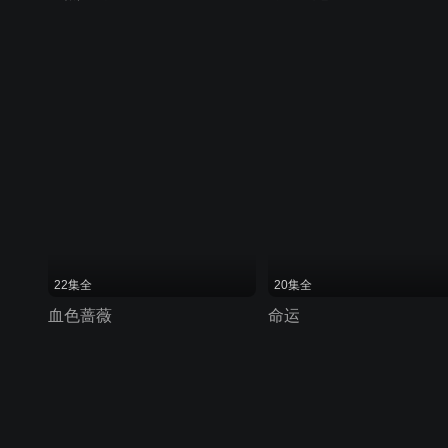
22集全
20集全
血色蔷薇
命运