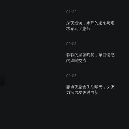
01:22
深夜造访，永邦的思念与追
求感动了惠芳
02:08
蓉蓉的温馨晚餐，家庭情感
的温暖交流
02:05
志勇夜总会生活曝光，女友
力挺男友改过自新
02:15
朋友们在卡拉OK店寻找九
叔，意外消息带来希望