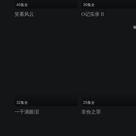
40集全
30集全
笑看风云
O记实录 II
32集全
25集全
一千滴眼泪
非份之罪