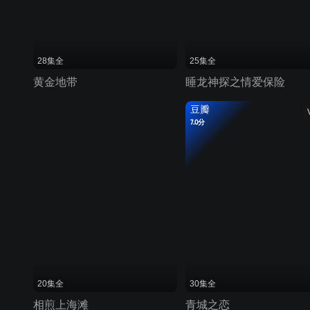
28集全
25集全
黄金地带
睡龙神探之情爱保险
豆瓣
7.0分
20集全
30集全
相煎上海滩
青城之恋