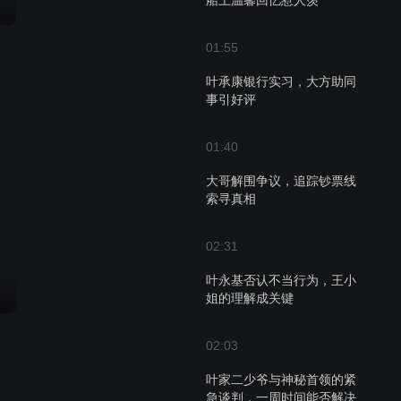
船上温馨回忆惹人羡
01:55
叶承康银行实习，大方助同
事引好评
01:40
大哥解围争议，追踪钞票线
索寻真相
02:31
叶永基否认不当行为，王小
姐的理解成关键
02:03
叶家二少爷与神秘首领的紧
急谈判，一周时间能否解决