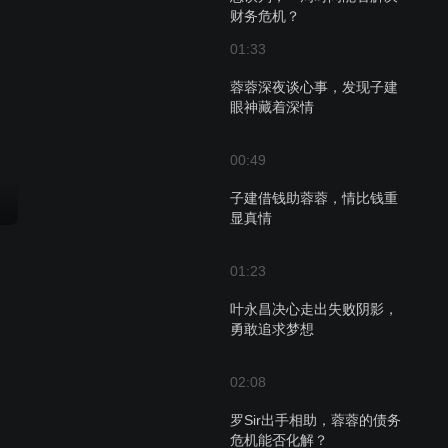
财务危机？
01:33
蓉蓉深夜谈心事，发现子建
眼神藏着深情
00:49
子建借钱助蓉蓉，情比钱重
显真情
01:23
叶永昌决心走出失败阴影，
勇敢追求梦想
02:08
罗Sir出手相助，蓉蓉的债务
危机能否化解？