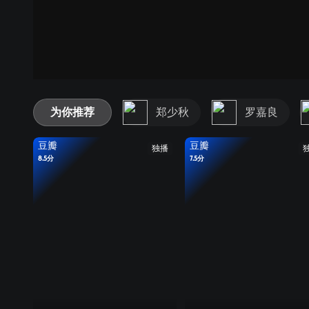
为你推荐
郑少秋
罗嘉良
豆瓣
豆瓣
独播
8.5分
7.5分