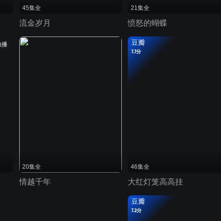
45集全
21集全
流金岁月
愤怒的蝴蝶
豆瓣
独播
7.7分
20集全
46集全
情越千年
大红灯笼高高挂
豆瓣
7.2分