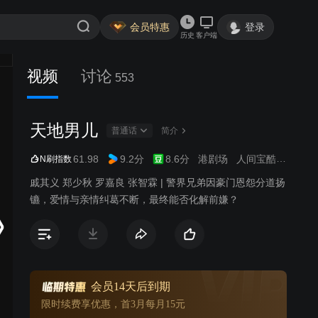
会员特惠
登录
历史
客户端
视频
讨论
553
天地男儿
普通话
简介
61.98
9.2分
8.6分
港剧场
人间宝酷
商战
N刷指数
戚其义 郑少秋 罗嘉良 张智霖 | 警界兄弟因豪门恩怨分道扬
镳，爱情与亲情纠葛不断，最终能否化解前嫌？
会员14天后到期
限时续费享优惠，首3月每月15元