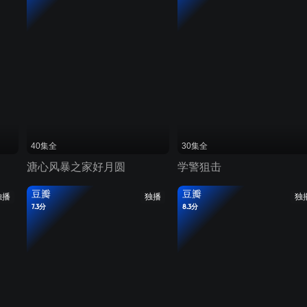
40集全
30集全
溏心风暴之家好月圆
学警狙击
豆瓣
豆瓣
独播
独播
独
7.3分
8.3分