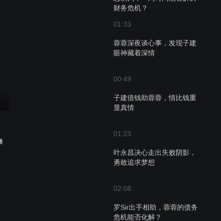
财务危机？
01:33
蓉蓉深夜谈心事，发现子建
眼神藏着深情
00:49
子建借钱助蓉蓉，情比钱重
显真情
01:23
播
叶永昌决心走出失败阴影，
勇敢追求梦想
02:08
罗Sir出手相助，蓉蓉的债务
危机能否化解？