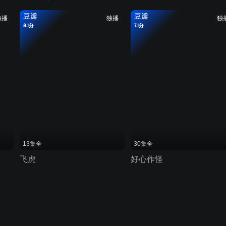
豆瓣
豆瓣
独播
独播
独
8.1分
7.1分
13集全
30集全
飞虎
好心作怪