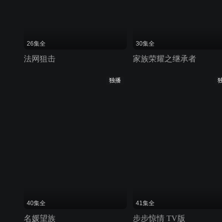
26集全
30集全
法网狙击
家族荣耀之继承者
独播
40集全
41集全
名媛望族
步步惊情 TV版