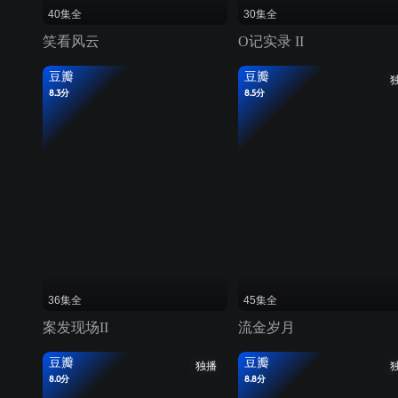
40集全
30集全
笑看风云
O记实录 II
豆瓣
豆瓣
8.3分
8.5分
36集全
45集全
案发现场II
流金岁月
豆瓣
豆瓣
独播
8.0分
8.8分