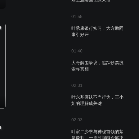
船上温馨回忆惹人羡
01:55
播
叶承康银行实习，大方助同
事引好评
01:40
大哥解围争议，追踪钞票线
索寻真相
02:31
叶永基否认不当行为，王小
姐的理解成关键
02:03
播
叶家二少爷与神秘首领的紧
急谈判，一周时间能否解决