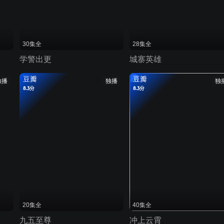
30集全
28集全
学警出更
城寨英雄
豆瓣
豆瓣
独播
独播
独
8.3分
8.3分
20集全
40集全
九五至尊
冲上云霄