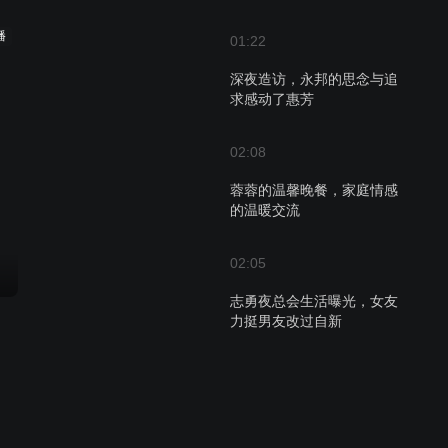
播
01:22
深夜造访，永邦的思念与追
求感动了惠芳
02:08
蓉蓉的温馨晚餐，家庭情感
的温暖交流
02:05
志勇夜总会生活曝光，女友
力挺男友改过自新
02:15
朋友们在卡拉OK店寻找九
叔，意外消息带来希望