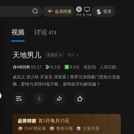
会员特惠
登录
历史
客户端
视频
讨论
474
天地男儿
普通话
简介
59.27
9.2分
8.6分
港剧场
人间宝酷
商战
N刷指数
戚其义 郑少秋 罗嘉良 张智霖 | 警界兄弟因豪门恩怨分道扬
镳，爱情与亲情纠葛不断，最终能否化解前嫌？
首3月每月15元