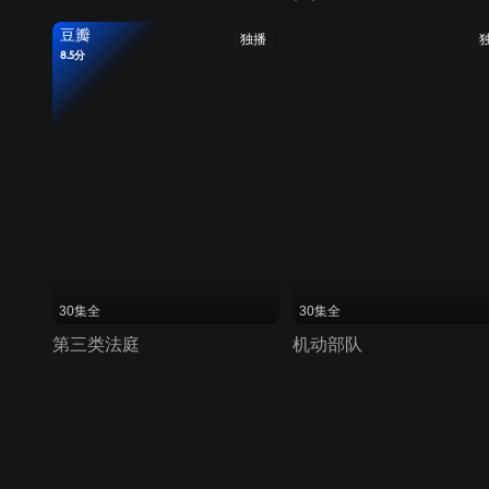
豆瓣
独播
8.5分
30集全
30集全
第三类法庭
机动部队