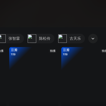
张智霖
陈松伶
古天乐
豆瓣
豆瓣
独播
独播
独
7.7分
7.7分