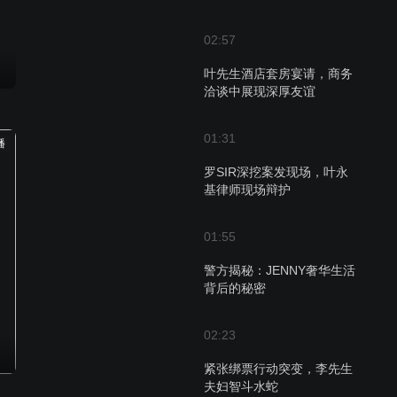
02:57
叶先生酒店套房宴请，商务
洽谈中展现深厚友谊
01:31
播
罗SIR深挖案发现场，叶永
基律师现场辩护
01:55
警方揭秘：JENNY奢华生活
背后的秘密
02:23
紧张绑票行动突变，李先生
夫妇智斗水蛇