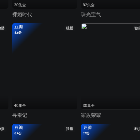
30集全
82集全
裸婚时代
珠光宝气
豆瓣
独播
独播
独
8.6分
40集全
30集全
寻秦记
家族荣耀
豆瓣
豆瓣
独播
独播
独
8.4分
7.9分