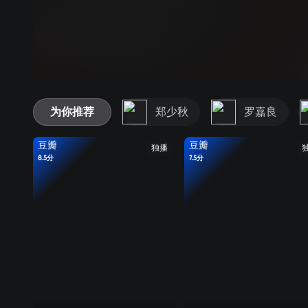
为你推荐
郑少秋
罗嘉良
豆瓣
豆瓣
独播
8.5分
7.5分