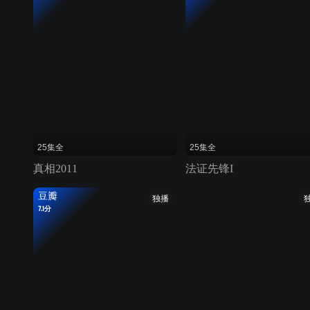
25集全
25集全
真相2011
法证先锋I
豆瓣
独播
7.1分