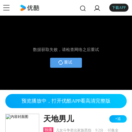
下载APP
数据获取失败，请检查网络之后重试
重试
预览播放中，打开优酷APP看高清完整版
天地男儿
+追
.
.
独播
儿女斗争牵出家族恩怨
9.2分
65集全