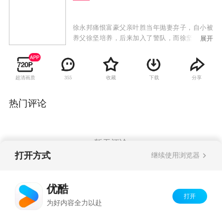
徐永邦痛恨富豪父亲叶胜当年抛妻弃子，自小被
养父徐坚培养，后来加入了警队，而徐坚的亲生
展开
儿子嘉立也成为了警察，不久更晋升为高级督
察。徐永邦同父异母的弟弟叶永基牵涉到了一宗
命案里，徐永邦及上司罗子建因此被停职，幸得
超清画质
收藏
下载
分享
355
线人陈飞行的帮助，叶永基及才洗脱了罪名，与
罗子建冰释前嫌。徐永邦与罗子建的姐姐惠芳展
开恋情，但波折不断。罗子建与好友叶承康同时
热门评论
爱上了方巧容，同时徐嘉立一直喜欢叶永基的女
儿叶晓冰也爱着罗子建。一段段豪门恩怨，儿女
情仇，该如何解决？
暂无评论
打开方式
继续使用浏览器
Copyright©
2026
优酷 youku.com
版权所有
优酷
京ICP备06050721号-1
打开
为好内容全力以赴