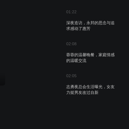
01:22
深夜造访，永邦的思念与追
求感动了惠芳
02:08
蓉蓉的温馨晚餐，家庭情感
的温暖交流
02:05
志勇夜总会生活曝光，女友
力挺男友改过自新
02:15
朋友们在卡拉OK店寻找九
叔，意外消息带来希望