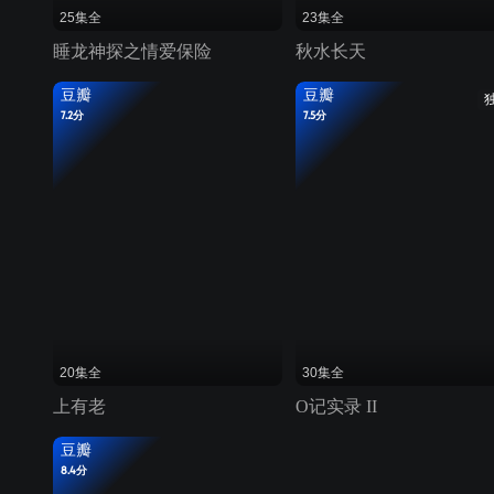
25集全
23集全
睡龙神探之情爱保险
秋水长天
豆瓣
豆瓣
7.2分
7.5分
20集全
30集全
上有老
O记实录 II
豆瓣
8.4分