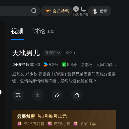
会员特惠
登录
历史
客户端
视频
讨论
330
天地男儿
普通话
简介
60.60
9.2分
8.6分
港剧场
人间宝酷
商战
N刷指数
戚其义 郑少秋 罗嘉良 张智霖 | 警界兄弟因豪门恩怨分道扬
镳，爱情与亲情纠葛不断，最终能否化解前嫌？
首3月每月15元