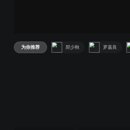
为你推荐
郑少秋
罗嘉良