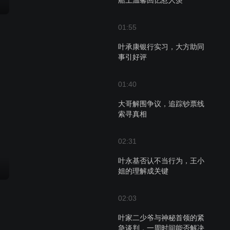
船上温馨回忆惹人羡
01:55
叶承康银行实习，大方助同
事引好评
01:40
大哥解围争议，追踪钞票线
索寻真相
02:31
叶永基否认不当行为，王小
姐的理解成关键
02:03
叶家二少爷与神秘首领的紧
急谈判，一周时间能否解决