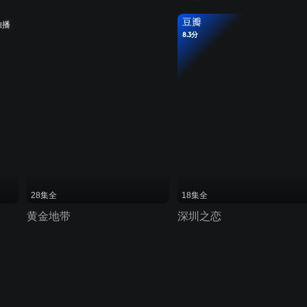
豆瓣
独播
8.3分
28集全
18集全
黄金地带
深圳之恋