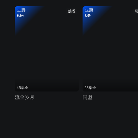
豆瓣
豆瓣
独播
8.5分
7.1分
45集全
28集全
流金岁月
同盟