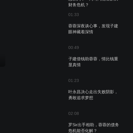
财务危机？
01:33
蓉蓉深夜谈心事，发现子建
眼神藏着深情
00:49
子建借钱助蓉蓉，情比钱重
显真情
01:23
叶永昌决心走出失败阴影，
勇敢追求梦想
02:08
罗Sir出手相助，蓉蓉的债务
危机能否化解？