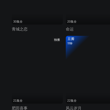
30集全
20集全
青城之恋
命运
豆瓣
独播
7.7分
21集全
22集全
肥田喜事
风云岁月