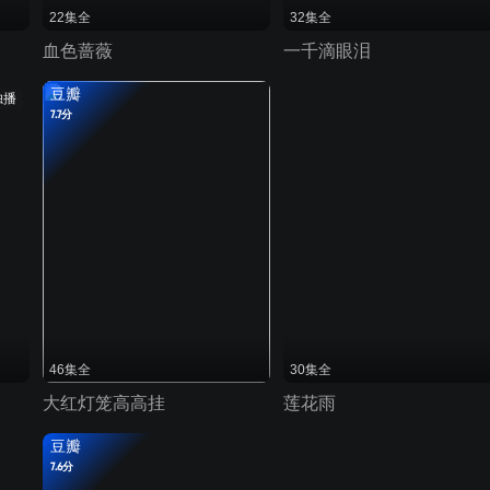
22集全
32集全
血色蔷薇
一千滴眼泪
豆瓣
独播
7.7分
46集全
30集全
大红灯笼高高挂
莲花雨
豆瓣
7.6分