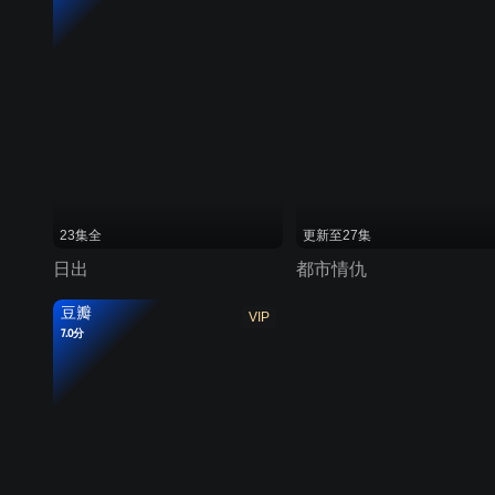
23集全
更新至27集
日出
都市情仇
豆瓣
VIP
7.0分