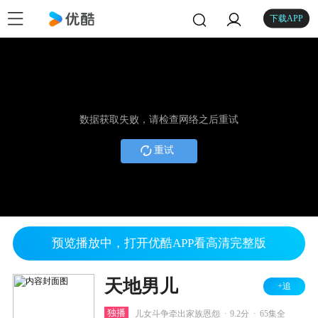
下载APP
数据获取失败，请检查网络之后重试
重试
预览播放中，打开优酷APP看高清完整版
天地男儿
+追
.
.
独播
儿女斗争牵出家族恩怨
9.2分
65集全