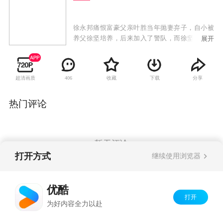
徐永邦痛恨富豪父亲叶胜当年抛妻弃子，自小被
养父徐坚培养，后来加入了警队，而徐坚的亲生
展开
儿子嘉立也成为了警察，不久更晋升为高级督
察。徐永邦同父异母的弟弟叶永基牵涉到了一宗
命案里，徐永邦及上司罗子建因此被停职，幸得
超清画质
收藏
下载
分享
406
线人陈飞行的帮助，叶永基及才洗脱了罪名，与
罗子建冰释前嫌。徐永邦与罗子建的姐姐惠芳展
开恋情，但波折不断。罗子建与好友叶承康同时
热门评论
爱上了方巧容，同时徐嘉立一直喜欢叶永基的女
儿叶晓冰也爱着罗子建。一段段豪门恩怨，儿女
情仇，该如何解决？
暂无评论
打开方式
继续使用浏览器
Copyright©
2026
优酷 youku.com
版权所有
优酷
京ICP备06050721号-1
打开
为好内容全力以赴