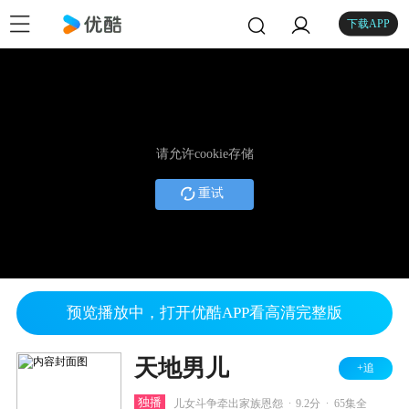
下载APP
请允许cookie存储
重试
预览播放中，打开优酷APP看高清完整版
天地男儿
+追
.
.
独播
儿女斗争牵出家族恩怨
9.2分
65集全