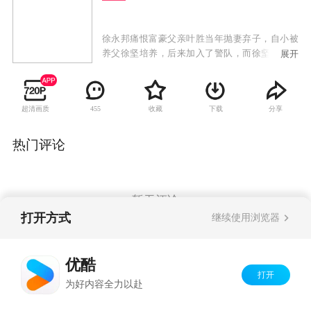
徐永邦痛恨富豪父亲叶胜当年抛妻弃子，自小被
养父徐坚培养，后来加入了警队，而徐坚的亲生
展开
儿子嘉立也成为了警察，不久更晋升为高级督
察。徐永邦同父异母的弟弟叶永基牵涉到了一宗
命案里，徐永邦及上司罗子建因此被停职，幸得
超清画质
收藏
下载
分享
455
线人陈飞行的帮助，叶永基及才洗脱了罪名，与
罗子建冰释前嫌。徐永邦与罗子建的姐姐惠芳展
开恋情，但波折不断。罗子建与好友叶承康同时
热门评论
爱上了方巧容，同时徐嘉立一直喜欢叶永基的女
儿叶晓冰也爱着罗子建。一段段豪门恩怨，儿女
情仇，该如何解决？
暂无评论
打开方式
继续使用浏览器
Copyright©
2026
优酷 youku.com
版权所有
优酷
京ICP备06050721号-1
打开
为好内容全力以赴