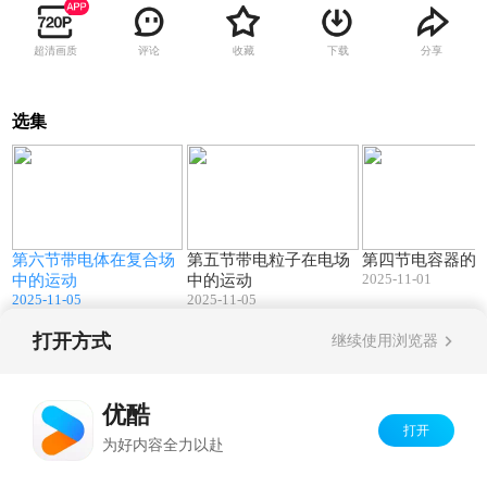
超清画质
评论
收藏
下载
分享
选集
0
46:17
70:34
第六节带电体在复合场
第五节带电粒子在电场
第四节电容器的
2025-11-01
中的运动
中的运动
2025-11-05
2025-11-05
打开方式
继续使用浏览器
Copyright©
2026
优酷 youku.com
版权所有
京ICP备06050721号-1
优酷
打开
为好内容全力以赴