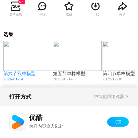
超清画质
评论
收藏
下载
分享
选集
5
47:56
19:05
第六节双棒模型
第五节单棒模型2
第四节单棒模型1
2026-01-14
2026-01-14
2025-12-30
打开方式
继续使用浏览器
Copyright©
2026
优酷 youku.com
版权所有
京ICP备06050721号-1
优酷
打开
为好内容全力以赴