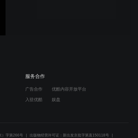
服务合作
广告合作
优酷内容开放平台
入驻优酷
娱盘
）字第266号
出版物经营许可证：新出发京批字第直150118号