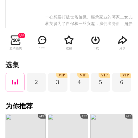
一心想要打破世俗偏见、继承家业的蒋家二女儿
蒋英贤为了自保和一丝兴趣，雇佣出身低微但恪
展开
守本分的傅城做保镖。两人的世界有着天壤之
别，蒋英贤放浪形骸的做派不断挑战傅城的底
线，但也不断诱惑他坠入爱情的深渊，直到现实
超清画质
收藏
下载
分享
1028
的阻碍将他们分开。蒋英贤被迫嫁作他人妇，傅
城也前往参军，最终在家国破碎、蒋英贤沦落之
际，傅城再度出现救她于水火，二人明确心意。
选集
VIP
VIP
VIP
VIP
2
3
4
5
6
为你推荐
APP
APP
APP