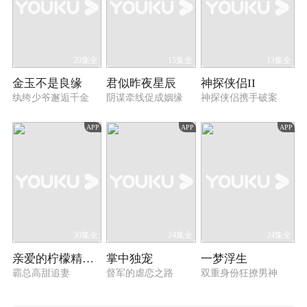
20集全
15集全
13集全
金玉不是良缘
君似昨夜星辰
神探侠侣II
纨绔少爷邂逅千金
阴谋牵线促成姻缘
神探侠侣携手破案
APP
APP
APP
30集全
24集全
24集全
亲爱的柠檬精先生2
掌中独宠
一梦浮生
霸总高甜追妻
督军的虐恋之路
双重身份狂撩男神