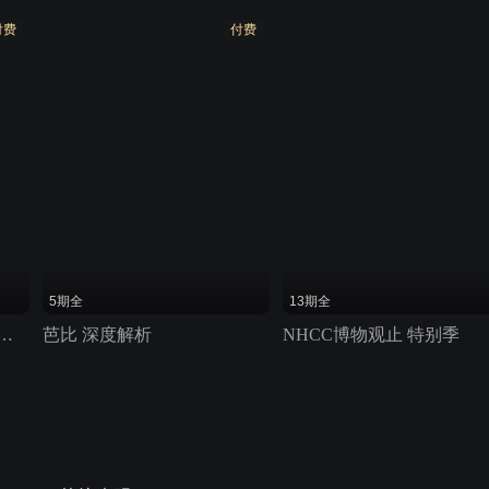
付费
付费
5期全
13期全
山》历史原型解读 非正片
芭比 深度解析
NHCC博物观止 特别季