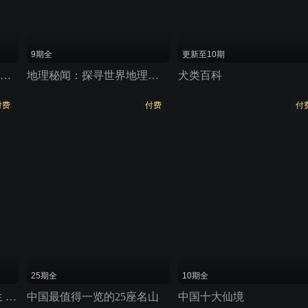
9期全
更新至10期
《宁安如梦》原著解读 非正片
地理秘闻：探寻世界地理奇观
犬类百科
付费
付费
付
25期全
10期全
《魔女2》赏析：乖巧女生 却是打架高手
中国最值得一览的25座名山
中国十大仙境