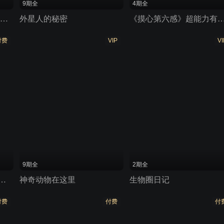
9期全
4期全
小黄人与大怪兽 电影背景解读
外星人的秘密
《摸心第六感》超能力有副作用 
付费
VIP
VI
9期全
2期全
析：灰姑娘爱上了黑帮老大 非影视
神奇动物在这里
生物圈日记
付费
付费
付