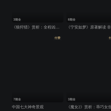
3期全
8期全
《狼狩猎》赏析：全程凶残飙血 劲爆刺激高燃 非影视
付费
7期全
3期全
中国七大神奇景观