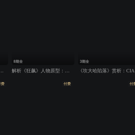
8期全
3期全
不能停》：啼笑皆非的打工人奇遇记
解析《狂飙》人物原型：安欣背后的无名英雄
《
付费
付费
付