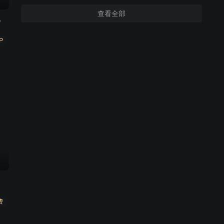
查看全部
非影视
P
费