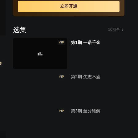
立即开通
选集
10期全
第1期 一诺千金
VIP
费
第2期 矢志不渝
VIP
第3期 丝分缕解
VIP