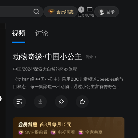
会员特惠
登录
历史
客户端
视频
讨论
动物奇缘·中国小公主
简介
中国/2024/探索大自然的奇妙旅程
《动物奇缘·中国小公主》采用BBC儿童频道Cbeebies的节
目样态，每一集聚焦一种动物，通过小公主富有传奇色彩
的故事内容，带观众领略中华大地上鹿、蚕、鹤、马、鸽
子、孔雀、乌龟、骆驼、牦牛、长尾叶猴十种动物的魅
力，将恢弘的地域美景与细腻的情感相结合，将历史感的
故事情节与野生动植物现状紧密关联，记录小公主与野生
动物神奇相遇的瞬间，展现人与自然的和谐共处。
首3月每月15元