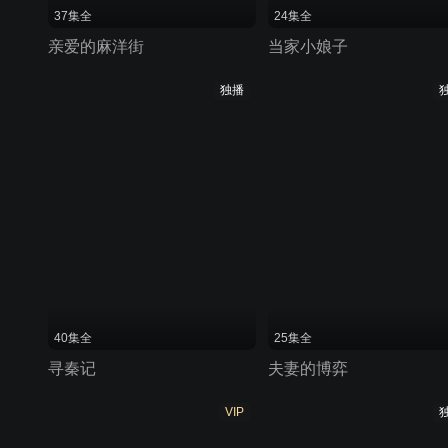
37集全
24集全
亲爱的麻洋街
当家小娘子
独播
40集全
25集全
寻秦记
夫妻的博弈
VIP