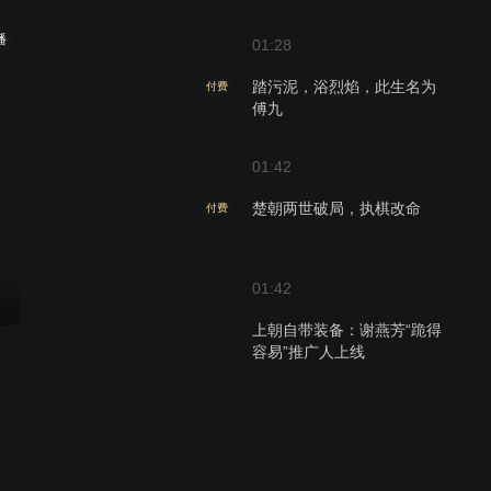
播
01:28
踏污泥，浴烈焰，此生名为
付费
傅九
01:42
楚朝两世破局，执棋改命
付费
01:42
上朝自带装备：谢燕芳“跪得
容易”推广人上线
01:11
谢燕芳疑似杀人凶手，楚朝
愤怒质问