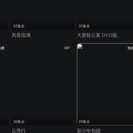
62集全
32集全
凤骨琉璃
大唐狄公案 DVD版
独播
VIP
独
36集全
28集全
云秀行
新少年包拯