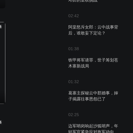
邓弈的皇权挑战
02:42
播
阿棠怒斥女郎：云中战事背
后，谁敢妄下定论？
01:38
铁甲将军请罪，世子筹划苍
木寨新战局
01:32
葛寨主探秘云中郡婚事，婶
子揭露往事恩怨已了
02:25
播
边军哨岗响起沙狐哨声，年
轻军官紧急应对敌军动向