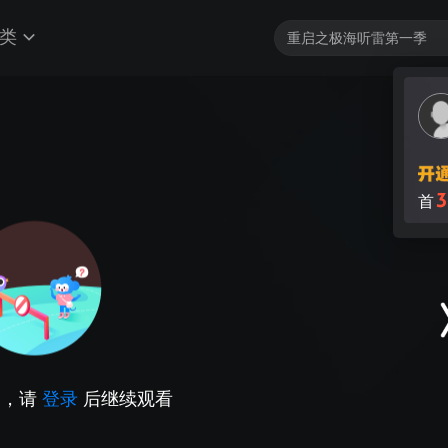
类
3
首
因，请
登录
后继续观看