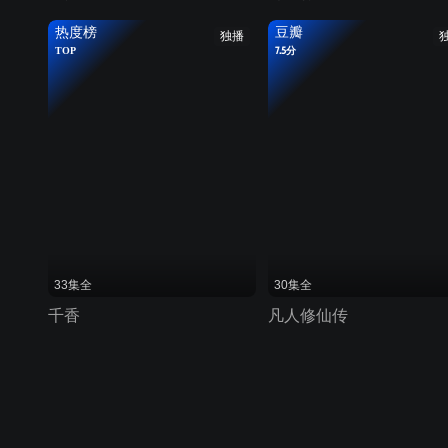
热度榜
豆瓣
独播
TOP
7.5分
33集全
30集全
千香
凡人修仙传