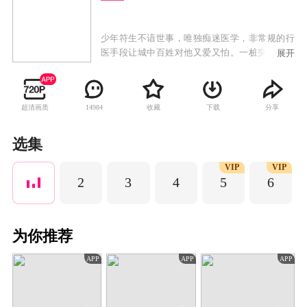
少年符生不谙世事，唯独痴迷医学，非常规的行
医手段让城中百姓对他又爱又怕。一桩突如其来
展开
的“百医之死”案，不仅令他痛失父亲，更使他蒙
上弑父凶手的污名。绝境之中，幸得前来寻医的
西川郡主文珏与仗义游侠顾天出手搭救，这才死
超清画质
收藏
下载
分享
14984
里逃生。为报救命之恩，符生答应随文珏前往西
川救治其父。而在整理父亲遗物时，符生意外发
现一个秘密，原来这世间竟藏有一件关乎社稷安
选集
稳之物——天书宝藏。百医惨死之局，正是因它
VIP
VIP
而起。更令他心惊的是，宝藏所藏之地，正指向
2
3
4
5
6
西川；而开启一切的钥匙，竟就在自己手中。为
查明真相、也为守护百姓安宁，符生与文珏、顾
天并肩踏上寻找“天书”的险途。谜案环环相扣，
奇诡之事接连不断，三人在这热血与阴谋交织的
为你推荐
旅途中步步为营。然而符生并不知道，他这一步
步入局，已在西川城中掀起暗涌波澜……
APP
APP
APP