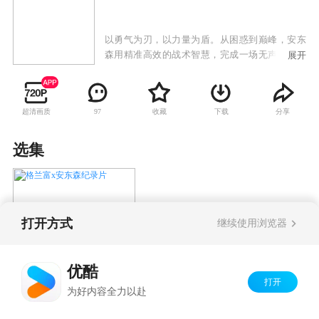
以勇气为刃，以力量为盾。从困惑到巅峰，安东
森用精准高效的战术智慧，完成一场无声而强大
展开
的自我重建！
超清画质
收藏
下载
分享
97
选集
打开方式
继续使用浏览器
格兰富x安东森纪录片
优酷
Copyright©
2026
优酷 youku.com
版权所有
打开
京ICP备06050721号-1
为好内容全力以赴