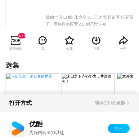
我的世界CH酷凡惊变100天之荒野篇开始更新
了，带你探索惊变之后的荒野世界！
超清画质
收藏
下载
分享
72
选集
打开方式
继续使用浏览器
火箭坠毁，来到新的世界！
末日之下齐心协力，共
意外发现
渡难关！
优酷
打开
Copyright©
2026
优酷 youku.com
版权所有
为好内容全力以赴
京ICP备06050721号-1