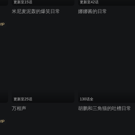
更新至15话
更新至42话
米尼麦泥轰的爆笑日常
娜娜酱的日常
VIP
更新至25话
130话全
万相声
胡鹏和三角猫的吐槽日常
VIP