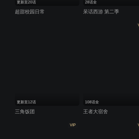
更新至20话
28话全
超甜校园日常
呆话西游 第二季
更新至12话
108话全
三角饭团
王者大宿舍
VIP