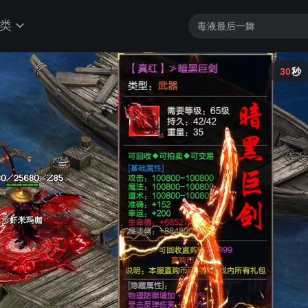
类
29
秒