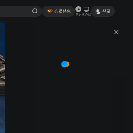
会员特惠
登录
历史
客户端
视频
讨论
73
开心锤锤世界
简介
4415
搞笑
青春
在《开心锤锤世界》，生活着乐观善良的少年锤锤和他性
格各异的家人朋友们，他们在日常琐事中脑洞大开，以充
满趣味的方式应对生活琐事或难题，碰撞出欢乐的火花。
在用幽默为你带来欢乐的同时，传递满满正能量。
首3月每月15元