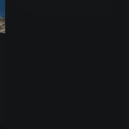
立即开通
选集
更新至66/90话，每周五更新1集
锤
音乐MV
Story
世界
时光笔记之恐龙篇
2
3
4
5
6
VIP
VIP
VIP
VIP
VIP
VIP
7
8
9
10
11
12
VIP
VIP
VIP
VIP
VIP
VIP
13
14
15
16
17
18
查看全部