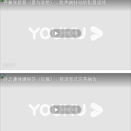
齐秦张碧晨《爱与哀愁》，歌声婉转动听彰显温情
04:19
APP内观看
热度 58
薛之谦锤娜丽莎《征服》，摇滚形式完美融合
04:33
APP内观看