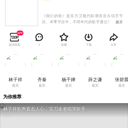
《我们的歌》是东方卫视代际潮音音乐综艺节
目。本季节目中，不同年代的歌手通过声音寻找
展开
彼此，两两组合，联手创作改编时代金曲。本季
不仅扩大了歌手范围，赛制也有新的升级。四位
前辈歌手与五位新声歌手将同台盲配，不对等的
超清画质
收藏
下载
分享
9
人数将如何完成配对不禁引人猜测；而新增设
的“爆灯”抢人环节，使得新人歌手将有机会提前
来到舞台亮相参与配对，实现“弯道超车”。此番
升级不仅让节目更具刺激感，也给盲选配对环节
蒙上了一层神秘外衣。
林子祥
齐秦
杨千嬅
薛之谦
张碧
嘉宾
嘉宾
嘉宾
嘉宾
嘉宾
为你推荐
林子祥歌声直击人心，宝刀未老唱哭歌手
01:07