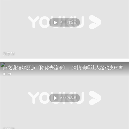
APP内观看
热度 58
薛之谦锤娜丽莎《陪你去流浪》，深情演唱让人起鸡皮疙瘩
05:39
APP内观看