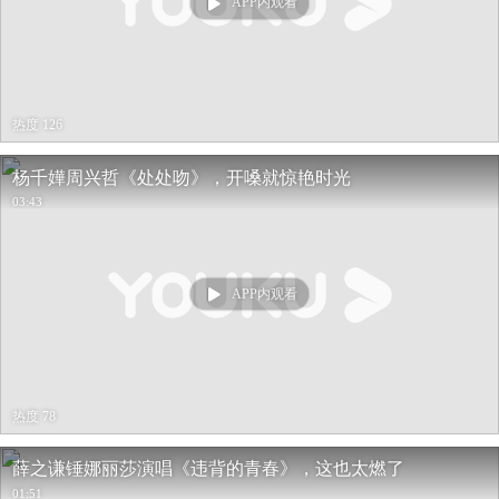
APP内观看
热度 126
杨千嬅周兴哲《处处吻》，开嗓就惊艳时光
03:43
APP内观看
热度 78
薛之谦锤娜丽莎演唱《违背的青春》，这也太燃了
01:51