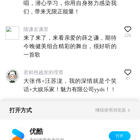
唱，潜心学习，你用自身努力感染我
们，带来无限正能量！
随谦走谦里
220
来了来了，来看亲爱的薛之谦，期待
今晚健美组合精彩的舞台，很好听的
一首歌
君鲜艳越发的理查
87
大张伟+汪苏泷，我的深情就是个笑
话+大娱乐家！魅力有限公司yyds！！
打开方式
继续使用浏览器
查看全部评论
优酷
打开
Copyright©
2026
优酷 youku.com
版权所有