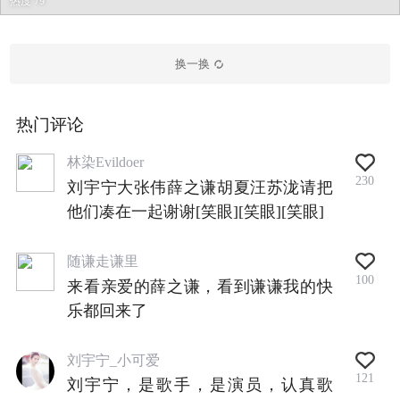
热度 79
换一换
热门评论
林染Evildoer
230
刘宇宁大张伟薛之谦胡夏汪苏泷请把
他们凑在一起谢谢[笑眼][笑眼][笑眼]
随谦走谦里
100
来看亲爱的薛之谦，看到谦谦我的快
乐都回来了
刘宇宁_小可爱
121
刘宇宁，是歌手，是演员，认真歌