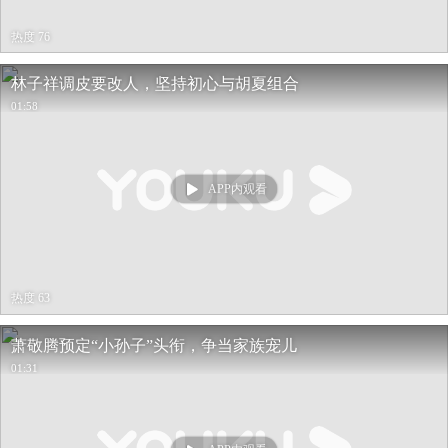
热度 76
林子祥调皮要改人，坚持初心与胡夏组合
01:58
APP内观看
热度 63
萧敬腾预定“小孙子”头衔，争当家族宠儿
01:31