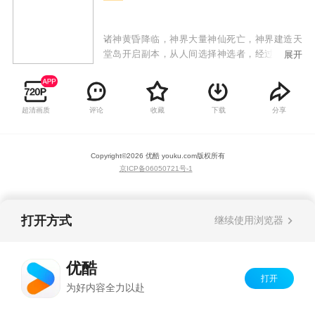
诸神黄昏降临，神界大量神仙死亡，神界建造天
堂岛开启副本，从人间选择神选者，经过历练，
展开
最终成神。叶云立志成神，进入天堂岛之后，却
反而得到了魔王系统，随后在半躺平的状态下，
利用系统和神界产生周旋，最终控制神魔两界。
超清画质
评论
收藏
下载
分享
Copyright©
2026
优酷 youku.com
版权所有
京ICP备06050721号-1
打开方式
继续使用浏览器
优酷
打开
为好内容全力以赴