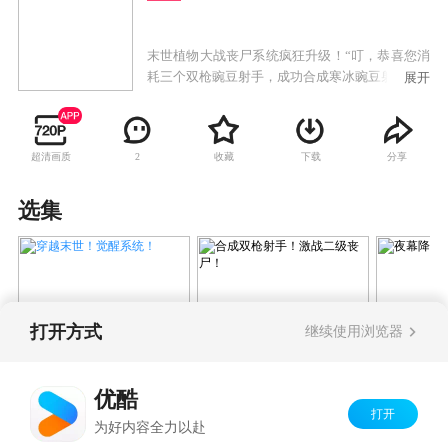
末世植物大战丧尸系统疯狂升级！“叮，恭喜您消
耗三个双枪豌豆射手，成功合成寒冰豌豆射手。”
展开
超清画质
收藏
下载
分享
2
选集
打开方式
继续使用浏览器
穿越末世！觉醒系统！
合成双枪射手！激战二
夜幕降至
级丧尸！
优酷
打开
Copyright©
2026
优酷 youku.com
版权所有
为好内容全力以赴
京ICP备06050721号-1