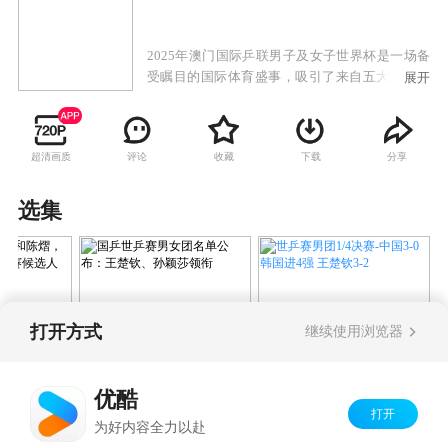
2025年澳门国际乒联男子及女子世界杯是一场备
受瞩目的国际体育盛事，吸引了来自五大洲的顶
展开
尖运动员齐聚澳门，争夺1500个世界排名积分和
冠军荣誉。
超清画质
评论
收藏
下载
分享
选集
打开方式
继续使用浏览器
世乒赛男团1/4决赛-中国3-0
覃予萱和陈
国乒世乒赛男女团名单
韩国进4强 王楚钦3-2
敦世乒赛的
公布：王楚钦、孙颖莎
优酷
领衔
打开
Copyright©
2026
优酷 youku.com
版权所有
为好内容全力以赴
京ICP备06050721号-1